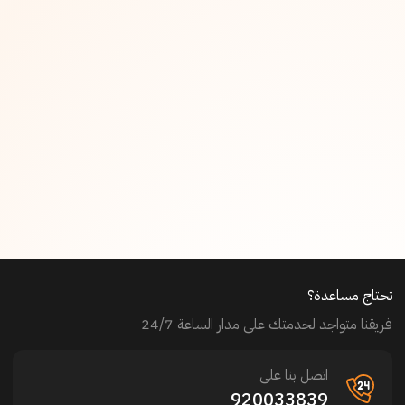
تحتاج مساعدة؟
فريقنا متواجد لخدمتك على مدار الساعة 24/7
اتصل بنا على
920033839