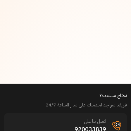
تحتاج مساعدة؟
فريقنا متواجد لخدمتك على مدار الساعة 24/7
اتصل بنا على
920033839