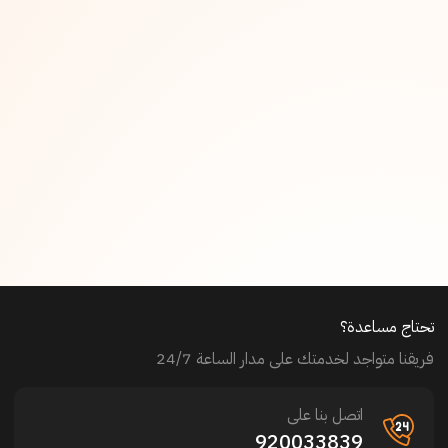
تحتاج مساعدة؟
فريقنا متواجد لخدمتك على مدار الساعة 24/7
اتصل بنا على
920033839