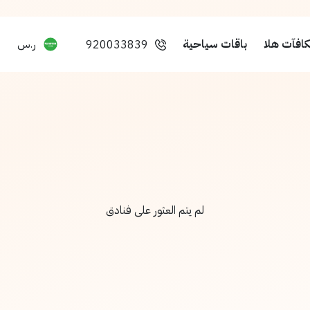
افآت هلا
باقات سياحية
ر.س
920033839
لم يتم العثور على فنادق