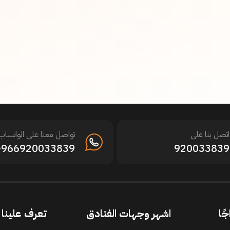
اتصل بنا على
تواصل معنا على الواتساب
966920033839+
920033839
جًا
اشهر وجهات الفنادق
تعرف علينا ا