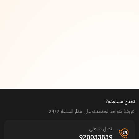
تحتاج مساعدة؟
فريقنا متواجد لخدمتك على مدار الساعة 24/7
اتصل بنا على
920033839