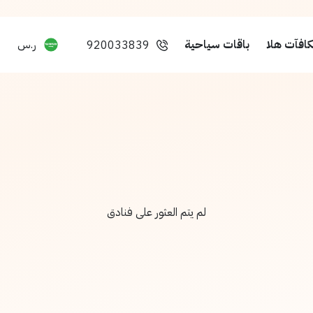
افآت هلا
باقات سياحية
ر.س
920033839
لم يتم العثور على فنادق