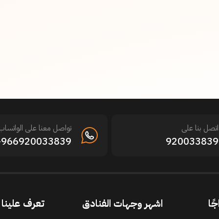
اتصل بنا على
تواصل معنا على الواتساب
966920033839+
920033839
جًا
اشهر وجهات الفنادق
تعرف علينا ا