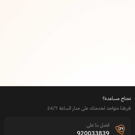
تحتاج مساعدة؟
فريقنا متواجد لخدمتك على مدار الساعة 24/7
اتصل بنا على
920033839