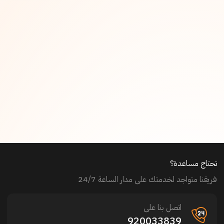
تحتاج مساعدة؟
فريقنا متواجد لخدمتك على مدار الساعة 24/7
اتصل بنا على
920033839