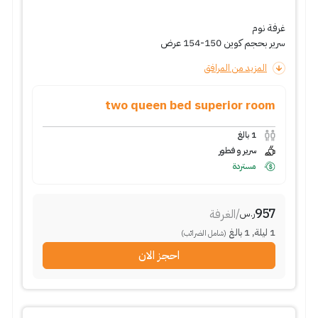
غرفة نوم
سرير بحجم كوين 150-154 عرض
المزيد من المرافق
two queen bed superior room
1
بالغ
سرير و فطور
مستردة
957
/
الغرفة
ر.س
1
ليلة
,
1
بالغ
(شامل الضرائب)
احجز الان