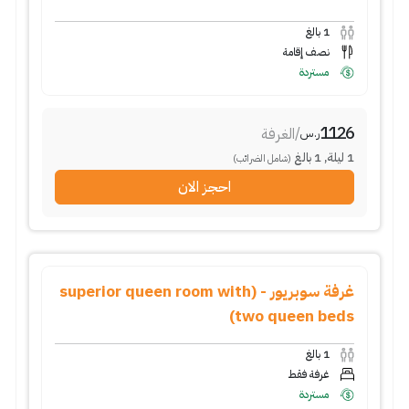
1
بالغ
نصف إقامة
مستردة
1126
/
الغرفة
ر.س
1
ليلة
,
1
بالغ
(شامل الضرائب)
احجز الان
غرفة سوبريور - (superior queen room with
two queen beds)
1
بالغ
غرفة فقط
مستردة