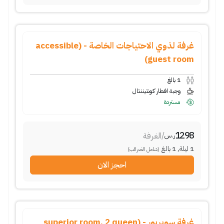
غرفة لذوي الاحتياجات الخاصة - (accessible
guest room)
1
بالغ
وجبة افطار كونتيننتال
مستردة
1298
/
الغرفة
ر.س
1
ليلة
,
1
بالغ
(شامل الضرائب)
احجز الان
غرفة سوبريور - (superior room, 2 queen