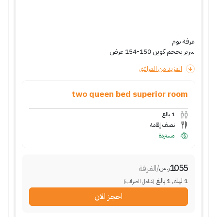
غرفة نوم
سرير بحجم كوين 150-154 عرض
المزيد من المرافق
two queen bed superior room
1
بالغ
نصف إقامة
مستردة
1055
/
الغرفة
ر.س
1
ليلة
,
1
بالغ
(شامل الضرائب)
احجز الان