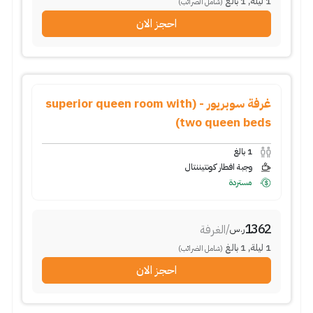
1
ليلة
,
1
بالغ
(شامل الضرائب)
احجز الان
غرفة سوبريور - (superior queen room with
two queen beds)
1
بالغ
وجبة افطار كونتيننتال
مستردة
1362
/
الغرفة
ر.س
1
ليلة
,
1
بالغ
(شامل الضرائب)
احجز الان