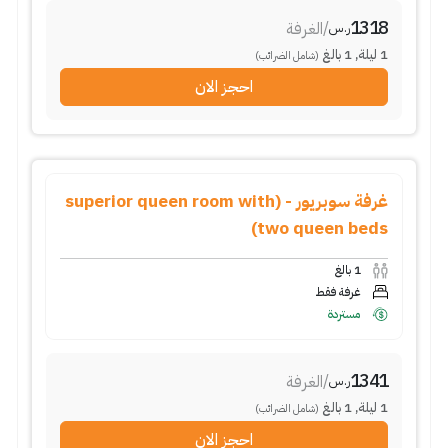
1318
/
الغرفة
ر.س
1
ليلة
,
1
بالغ
(شامل الضرائب)
احجز الان
غرفة سوبريور - (superior queen room with
two queen beds)
1
بالغ
غرفة فقط
مستردة
1341
/
الغرفة
ر.س
1
ليلة
,
1
بالغ
(شامل الضرائب)
احجز الان