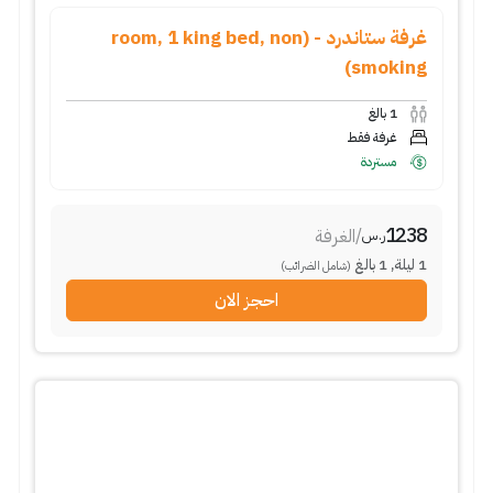
غرفة ستاندرد - (room, 1 king bed, non
smoking)
1
بالغ
غرفة فقط
مستردة
1238
/
الغرفة
ر.س
1
ليلة
,
1
بالغ
(شامل الضرائب)
احجز الان