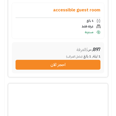
accessible guest room
1
بالغ
غرفة فقط
مستردة
897
/
الغرفة
ر.س
1
ليلة
,
1
بالغ
(شامل الضرائب)
احجز الان