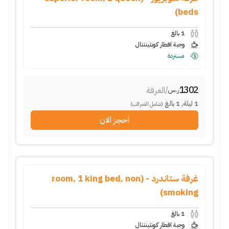
beds)
1
بالغ
وجبة افطار كونتيننتال
مستردة
1302
/
الغرفة
ر.س
1
ليلة
,
1
بالغ
(شامل الضرائب)
احجز الان
غرفة ستاندرد - (room, 1 king bed, non
smoking)
1
بالغ
وجبة افطار كونتيننتال