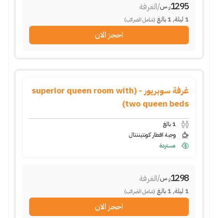
1295
/
الغرفة
ر.س
1
ليلة
,
1
بالغ
(شامل الضرائب)
احجز الان
غرفة سوبريور - (superior queen room with
two queen beds)
1
بالغ
وجبة افطار كونتيننتال
مستردة
1298
/
الغرفة
ر.س
1
ليلة
,
1
بالغ
(شامل الضرائب)
احجز الان