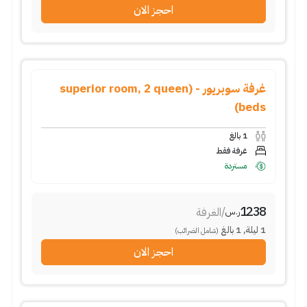
احجز الان
غرفة سوبريور - (superior room, 2 queen
beds)
1
بالغ
غرفة فقط
مستردة
1238
/
الغرفة
ر.س
1
ليلة
,
1
بالغ
(شامل الضرائب)
احجز الان