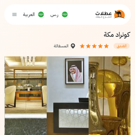
ر.س
العربية
كونراد مكة
المسفالة
الفندق