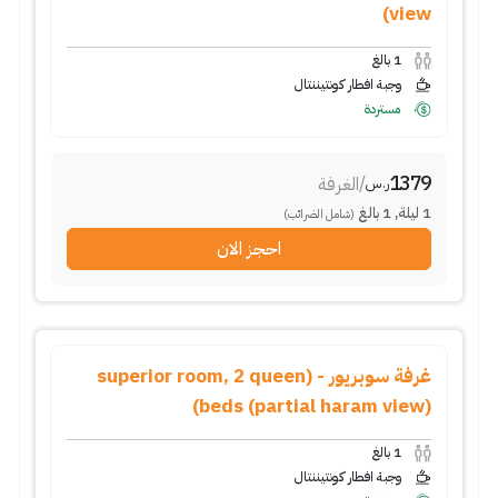
view)
1
بالغ
وجبة افطار كونتيننتال
مستردة
1379
/
الغرفة
ر.س
1
ليلة
,
1
بالغ
(شامل الضرائب)
احجز الان
غرفة سوبريور - (superior room, 2 queen
beds (partial haram view))
1
بالغ
وجبة افطار كونتيننتال