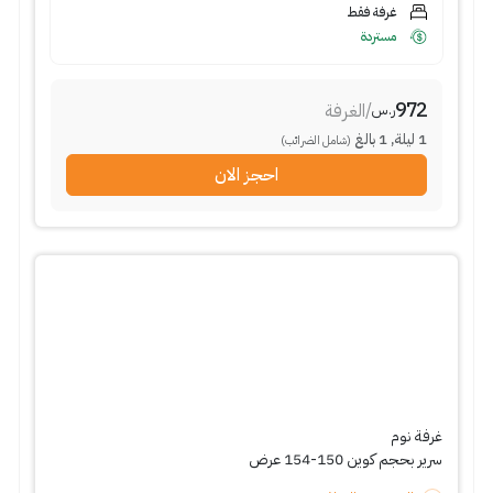
غرفة فقط
مستردة
972
/
الغرفة
ر.س
1
ليلة
,
1
بالغ
(شامل الضرائب)
احجز الان
غرفة نوم
سرير بحجم كوين 150-154 عرض