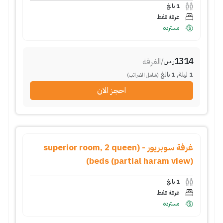
1
بالغ
غرفة فقط
مستردة
1314
/
الغرفة
ر.س
1
ليلة
,
1
بالغ
(شامل الضرائب)
احجز الان
غرفة سوبريور - (superior room, 2 queen
beds (partial haram view))
1
بالغ
غرفة فقط
مستردة