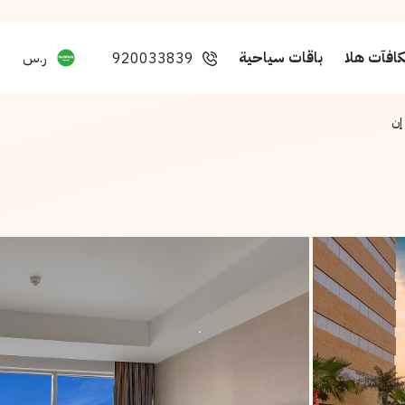
افآت هلا
باقات سياحية
ر.س
920033839
إن