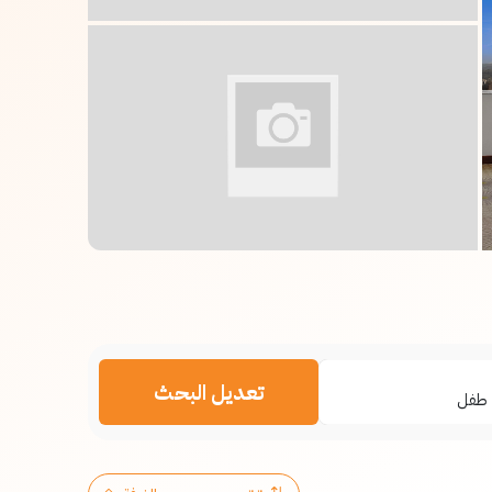
تعديل البحث
طفل