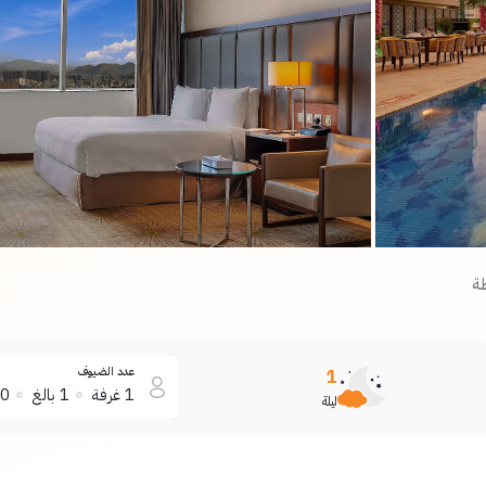
ة
عدد الضيوف
1
1
غرفة
1
بالغ
0
ليلة