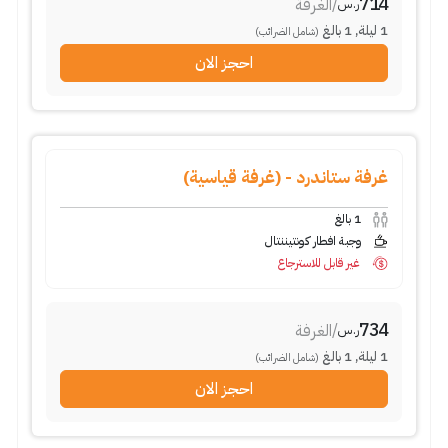
714
/
الغرفة
ر.س
1
ليلة
,
1
بالغ
(شامل الضرائب)
احجز الان
غرفة ستاندرد - (غرفة قياسية)
1
بالغ
وجبة افطار كونتيننتال
غير قابل للاسترجاع
734
/
الغرفة
ر.س
1
ليلة
,
1
بالغ
(شامل الضرائب)
احجز الان