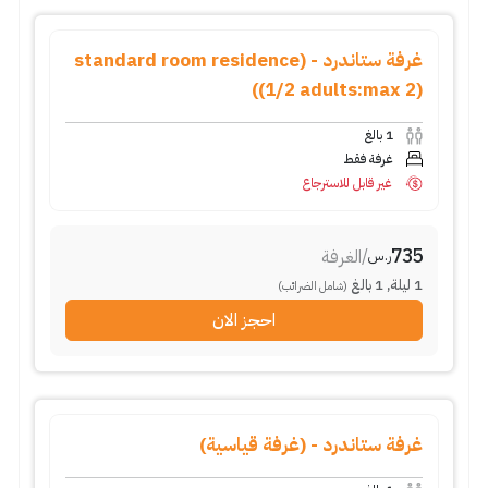
غرفة ستاندرد - (standard room residence
(1/2 adults:max 2))
1
بالغ
غرفة فقط
غير قابل للاسترجاع
735
/
الغرفة
ر.س
1
ليلة
,
1
بالغ
(شامل الضرائب)
احجز الان
غرفة ستاندرد - (غرفة قياسية)