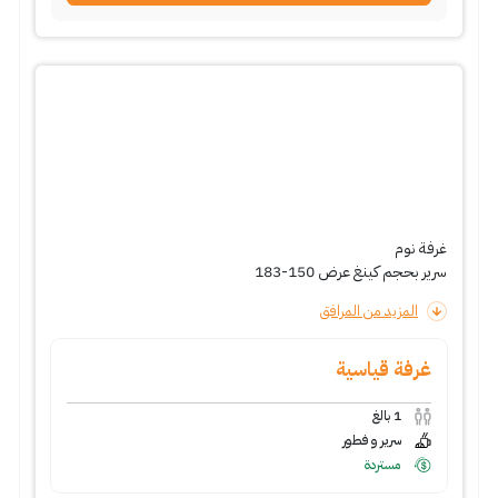
غرفة نوم
سرير بحجم كينغ عرض 150-183
المزيد من المرافق
غرفة قياسية
1
بالغ
سرير و فطور
مستردة