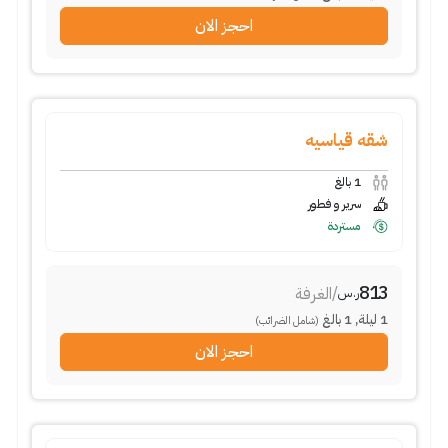
احجز الان
شقه قياسيه
1
بالغ
سرير و فطور
مستردة
813
/
الغرفة
ر.س
1
ليلة
,
1
بالغ
(شامل الضرائب)
احجز الان