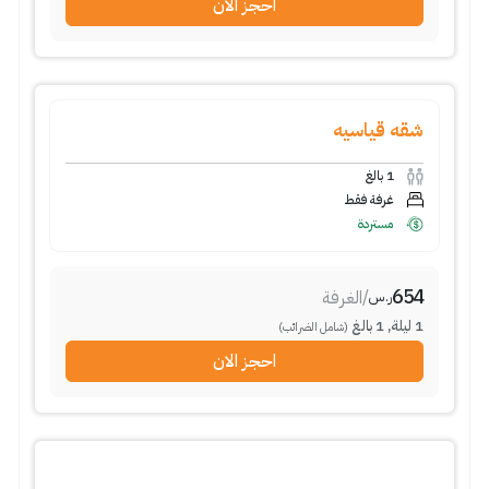
احجز الان
شقه قياسيه
1
بالغ
غرفة فقط
مستردة
654
/
الغرفة
ر.س
1
ليلة
,
1
بالغ
(شامل الضرائب)
احجز الان