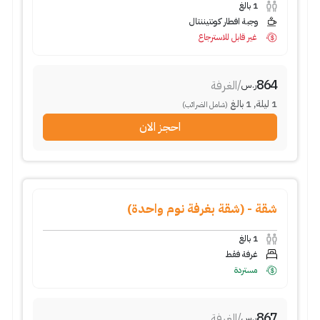
1
بالغ
وجبة افطار كونتيننتال
غير قابل للاسترجاع
864
/
الغرفة
ر.س
1
ليلة
,
1
بالغ
(شامل الضرائب)
احجز الان
شقة - (شقة بغرفة نوم واحدة)
1
بالغ
غرفة فقط
مستردة
867
/
الغرفة
ر.س