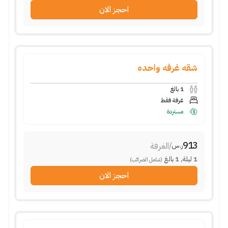
احجز الان
شقه غرفه واحده
1
بالغ
غرفة فقط
مستردة
913
/
الغرفة
ر.س
1
ليلة
,
1
بالغ
(شامل الضرائب)
احجز الان