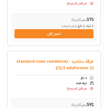
غير قابل للاسترجاع
575
/
الغرفة
ر.س
1
ليلة
,
1
بالغ
(شامل الضرائب)
احجز الان
غرفة ستاندرد - (standard room residence
(1/2 adults:max 2))
1
بالغ
غرفة فقط
غير قابل للاسترجاع
591
/
الغرفة
ر.س