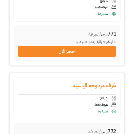
1
بالغ
غرفة فقط
مستردة
771
/
الغرفة
ر.س
1
ليلة
,
1
بالغ
(شامل الضرائب)
احجز الان
غرفه مزدوجه قياسيه
1
بالغ
غرفة فقط
مستردة
772
/
الغرفة
ر.س