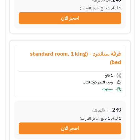
/
الغرفة
1
ليلة
,
1
بالغ
(شامل الضرائب)
احجز الان
غرفة ستاندرد - (standard room, 1 king
bed)
1
بالغ
وجبة افطار كونتيننتال
مستردة
249
/
الغرفة
ر.س
1
ليلة
,
1
بالغ
(شامل الضرائب)
احجز الان