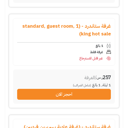
غرفة ستاندرد - (standard, guest room, 1
king hot sale)
1
بالغ
غرفة فقط
غير قابل للاسترجاع
257
/
الغرفة
ر.س
1
ليلة
,
1
بالغ
(شامل الضرائب)
احجز الان
غرفة ستاندرد - (غرفة عادية بسريرين فرديين)