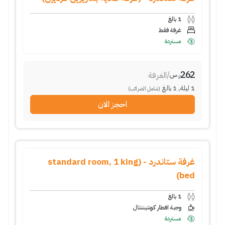
1
بالغ
غرفة فقط
مستردة
262
/
الغرفة
ر.س
1
ليلة
,
1
بالغ
(شامل الضرائب)
احجز الان
غرفة ستاندرد - (standard room, 1 king
bed)
1
بالغ
وجبة افطار كونتيننتال
مستردة