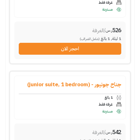
غرفة فقط
مستردة
526
/
الغرفة
ر.س
1
ليلة
,
1
بالغ
(شامل الضرائب)
احجز الان
جناح جونيور - (junior suite, 1 bedroom)
1
بالغ
غرفة فقط
مستردة
542
/
الغرفة
ر.س