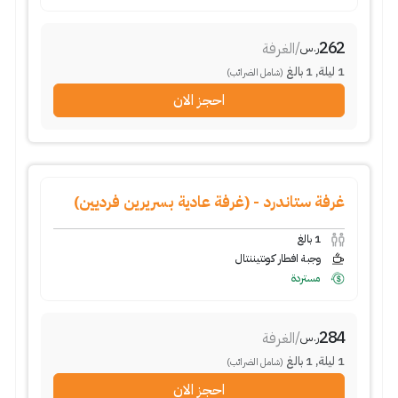
262
/
الغرفة
ر.س
1
ليلة
,
1
بالغ
(شامل الضرائب)
احجز الان
غرفة ستاندرد - (غرفة عادية بسريرين فرديين)
1
بالغ
وجبة افطار كونتيننتال
مستردة
284
/
الغرفة
ر.س
1
ليلة
,
1
بالغ
(شامل الضرائب)
احجز الان