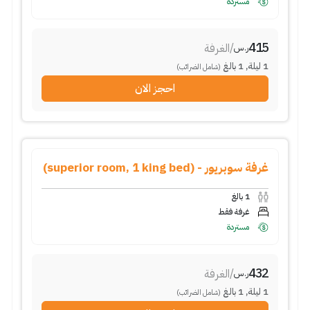
مستردة
415
/
الغرفة
ر.س
1
ليلة
,
1
بالغ
(شامل الضرائب)
احجز الان
غرفة سوبريور - (superior room, 1 king bed)
1
بالغ
غرفة فقط
مستردة
432
/
الغرفة
ر.س
1
ليلة
,
1
بالغ
(شامل الضرائب)