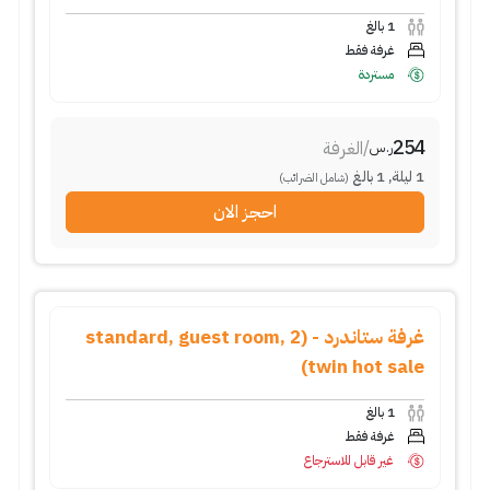
1
بالغ
غرفة فقط
مستردة
254
/
الغرفة
ر.س
1
ليلة
,
1
بالغ
(شامل الضرائب)
احجز الان
غرفة ستاندرد - (standard, guest room, 2
twin hot sale)
1
بالغ
غرفة فقط
غير قابل للاسترجاع