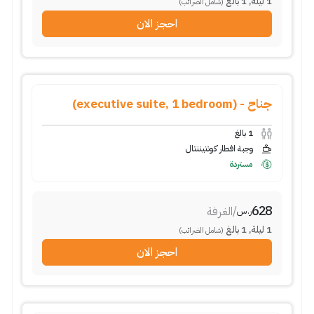
1
ليلة
,
1
بالغ
(شامل الضرائب)
احجز الان
جناح - (executive suite, 1 bedroom)
1
بالغ
وجبة افطار كونتيننتال
مستردة
628
/
الغرفة
ر.س
1
ليلة
,
1
بالغ
(شامل الضرائب)
احجز الان