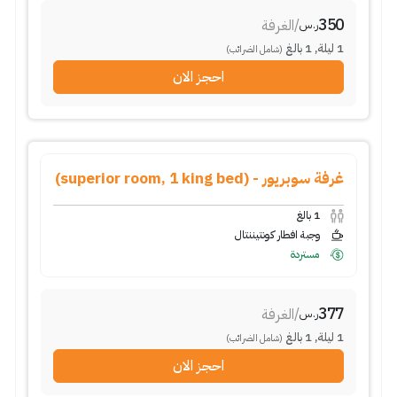
350
/
الغرفة
ر.س
1
ليلة
,
1
بالغ
(شامل الضرائب)
احجز الان
غرفة سوبريور - (superior room, 1 king bed)
1
بالغ
وجبة افطار كونتيننتال
مستردة
377
/
الغرفة
ر.س
1
ليلة
,
1
بالغ
(شامل الضرائب)
احجز الان