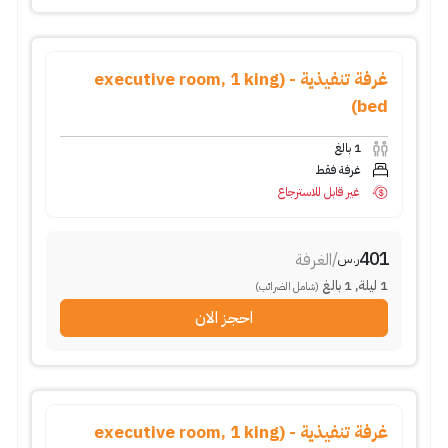
غرفة تنفيذية - (executive room, 1 king
bed)
1
بالغ
غرفة فقط
غير قابل للاسترجاع
401
/
الغرفة
ر.س
1
ليلة
,
1
بالغ
(شامل الضرائب)
احجز الان
غرفة تنفيذية - (executive room, 1 king