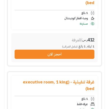
bed)
1
بالغ
وجبة افطار كونتيننتال
مستردة
412
/
الغرفة
ر.س
1
ليلة
,
1
بالغ
(شامل الضرائب)
احجز الان
غرفة تنفيذية - (executive room, 1 king
bed)
1
بالغ
غرفة فقط