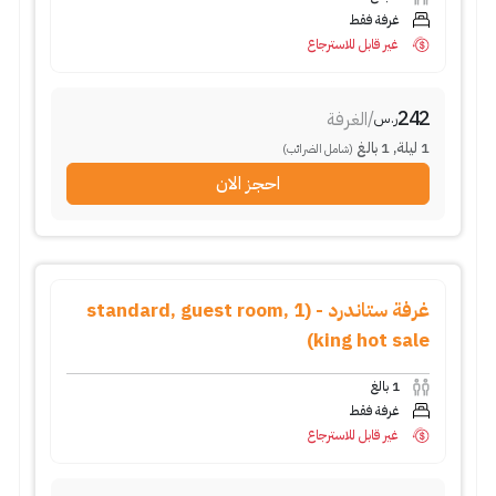
غرفة فقط
غير قابل للاسترجاع
242
/
الغرفة
ر.س
1
ليلة
,
1
بالغ
(شامل الضرائب)
احجز الان
غرفة ستاندرد - (standard, guest room, 1
king hot sale)
1
بالغ
غرفة فقط
غير قابل للاسترجاع