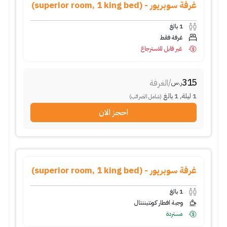
غرفة سوبريور - (superior room, 1 king bed)
1
بالغ
غرفة فقط
غير قابل للاسترجاع
315
/
الغرفة
ر.س
1
ليلة
,
1
بالغ
(شامل الضرائب)
احجز الان
غرفة سوبريور - (superior room, 1 king bed)
1
بالغ
وجبة افطار كونتيننتال
مستردة