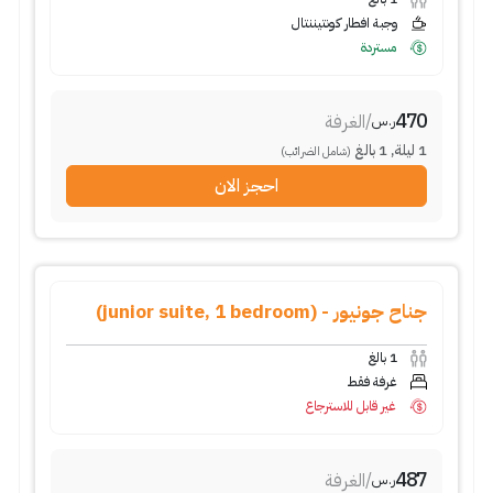
وجبة افطار كونتيننتال
مستردة
470
/
الغرفة
ر.س
1
ليلة
,
1
بالغ
(شامل الضرائب)
احجز الان
جناح جونيور - (junior suite, 1 bedroom)
1
بالغ
غرفة فقط
غير قابل للاسترجاع
487
/
الغرفة
ر.س