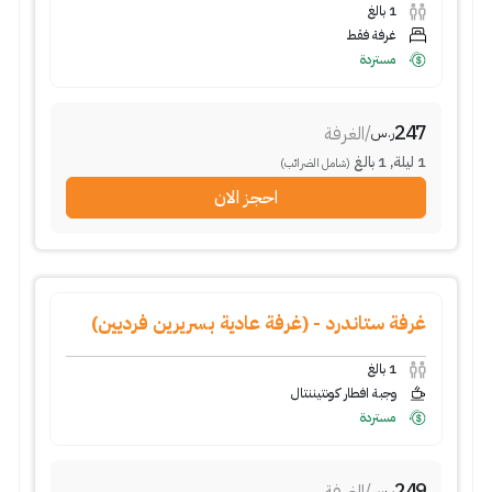
1
بالغ
غرفة فقط
مستردة
247
/
الغرفة
ر.س
1
ليلة
,
1
بالغ
(شامل الضرائب)
احجز الان
غرفة ستاندرد - (غرفة عادية بسريرين فرديين)
1
بالغ
وجبة افطار كونتيننتال
مستردة
249
ر.س