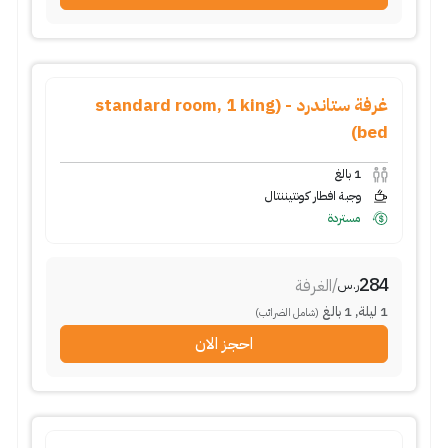
غرفة ستاندرد - (standard room, 1 king
bed)
1
بالغ
وجبة افطار كونتيننتال
مستردة
284
/
الغرفة
ر.س
1
ليلة
,
1
بالغ
(شامل الضرائب)
احجز الان