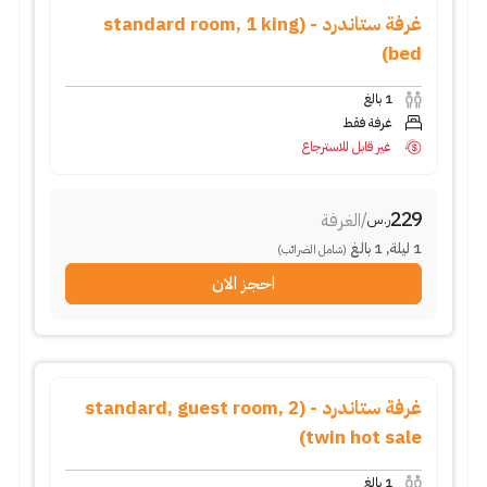
غرفة ستاندرد - (standard room, 1 king
bed)
1
بالغ
غرفة فقط
غير قابل للاسترجاع
229
/
الغرفة
ر.س
1
ليلة
,
1
بالغ
(شامل الضرائب)
احجز الان
غرفة ستاندرد - (standard, guest room, 2
twin hot sale)
1
بالغ