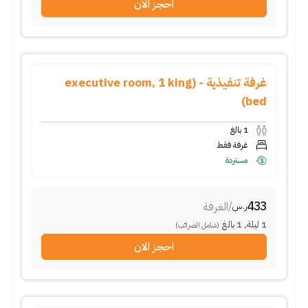
احجز الان
غرفة تنفيذية - (executive room, 1 king
bed)
1
بالغ
غرفة فقط
مستردة
433
/
الغرفة
ر.س
1
ليلة
,
1
بالغ
(شامل الضرائب)
احجز الان