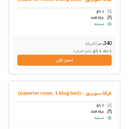
1
بالغ
غرفة فقط
مستردة
340
/
الغرفة
ر.س
1
ليلة
,
1
بالغ
(شامل الضرائب)
احجز الان
غرفة سوبريور - (superior room, 1 king bed)
1
بالغ
غرفة فقط
مستردة