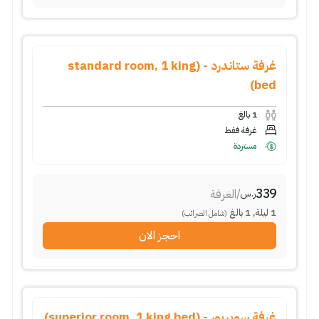
غرفة ستاندرد - (standard room, 1 king
bed)
1
بالغ
غرفة فقط
مستردة
339
/
الغرفة
ر.س
1
ليلة
,
1
بالغ
(شامل الضرائب)
احجز الان
غرفة سوبريور - (superior room, 1 king bed)