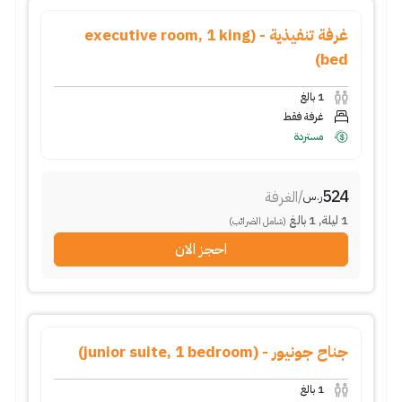
غرفة تنفيذية - (executive room, 1 king
bed)
1
بالغ
غرفة فقط
مستردة
524
/
الغرفة
ر.س
1
ليلة
,
1
بالغ
(شامل الضرائب)
احجز الان
جناح جونيور - (junior suite, 1 bedroom)
1
بالغ