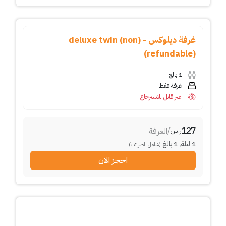
غرفة ديلوكس - (deluxe twin (non
refundable))
1
بالغ
غرفة فقط
غير قابل للاسترجاع
127
/
الغرفة
ر.س
1
ليلة
,
1
بالغ
(شامل الضرائب)
احجز الان