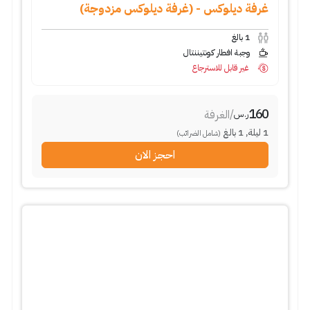
غرفة ديلوكس - (غرفة ديلوكس مزدوجة)
1
بالغ
وجبة افطار كونتيننتال
غير قابل للاسترجاع
160
/
الغرفة
ر.س
1
ليلة
,
1
بالغ
(شامل الضرائب)
احجز الان