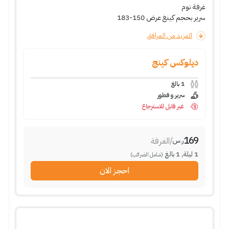
غرفة نوم
سرير بحجم كينغ عرض 150-183
المزيد من المرافق
ديلوكس كينج
1
بالغ
سرير و فطور
غير قابل للاسترجاع
169
/
الغرفة
ر.س
1
ليلة
,
1
بالغ
(شامل الضرائب)
احجز الان