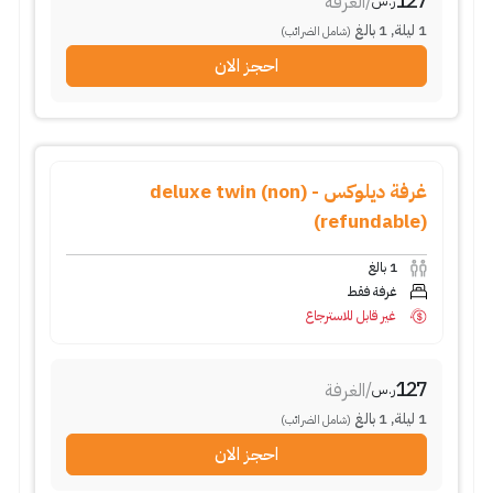
127
/
الغرفة
ر.س
1
ليلة
,
1
بالغ
(شامل الضرائب)
احجز الان
غرفة ديلوكس - (deluxe twin (non
refundable))
1
بالغ
غرفة فقط
غير قابل للاسترجاع
127
/
الغرفة
ر.س
1
ليلة
,
1
بالغ
(شامل الضرائب)
احجز الان