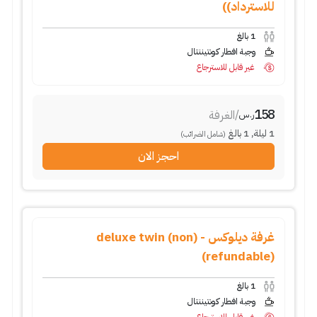
للاسترداد))
1
بالغ
وجبة افطار كونتيننتال
غير قابل للاسترجاع
158
/
الغرفة
ر.س
1
ليلة
,
1
بالغ
(شامل الضرائب)
احجز الان
غرفة ديلوكس - (deluxe twin (non
refundable))
1
بالغ
وجبة افطار كونتيننتال