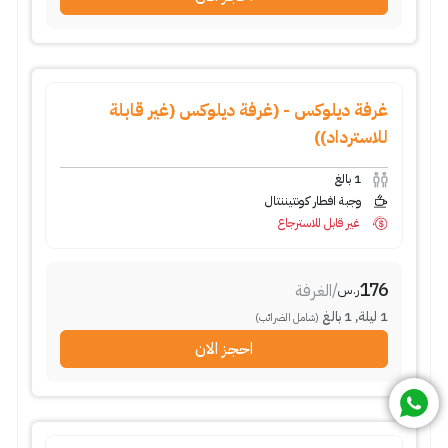
غرفة ديلوكس - (غرفة ديلوكس (غير قابلة
للاسترداد))
1
بالغ
وجبة افطار كونتيننتال
غير قابل للاسترجاع
176
/
الغرفة
ر.س
1
ليلة
,
1
بالغ
(شامل الضرائب)
احجز الان