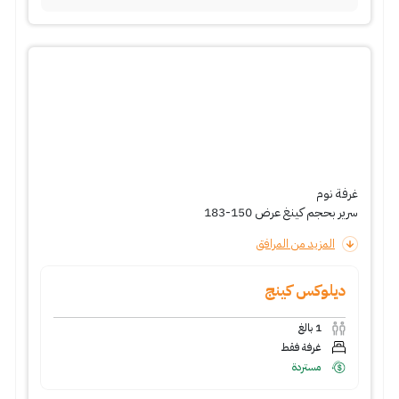
غرفة نوم
سرير بحجم كينغ عرض 150-183
المزيد من المرافق
ديلوكس كينج
1
بالغ
غرفة فقط
مستردة