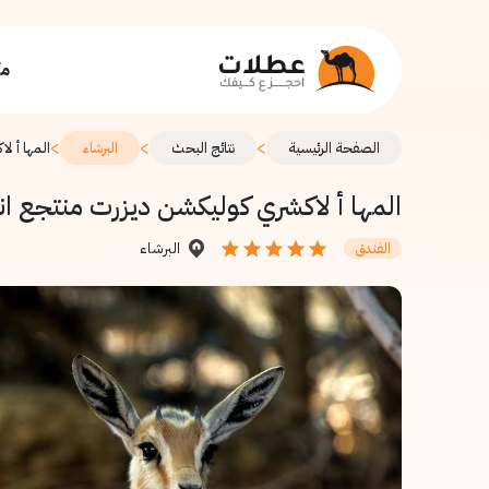
مك
>
>
>
الصفحة الرئيسية
نتائج البحث
البرشاء
المها أ ل
المها أ لاكشري كوليكشن ديزرت منتجع ان
البرشاء
الفندق