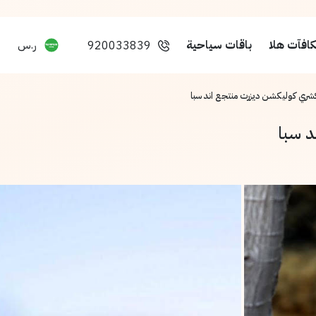
افآت هلا
باقات سياحية
ر.س
920033839
اكشري كوليكشن ديزرت منتجع اند سبا
د سبا