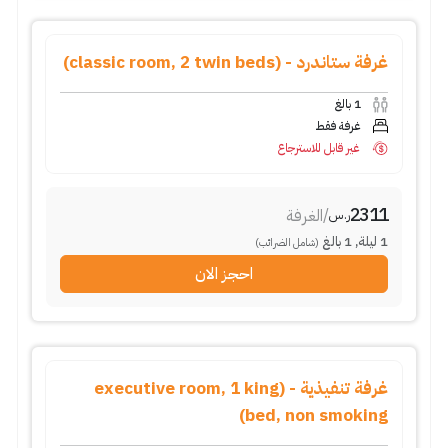
غرفة ستاندرد - (classic room, 2 twin beds)
1
بالغ
غرفة فقط
غير قابل للاسترجاع
2311
/
الغرفة
ر.س
1
ليلة
,
1
بالغ
(شامل الضرائب)
احجز الان
غرفة تنفيذية - (executive room, 1 king
bed, non smoking)