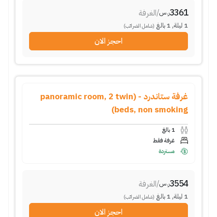
3361
/
الغرفة
ر.س
1
ليلة
,
1
بالغ
(شامل الضرائب)
احجز الان
غرفة ستاندرد - (panoramic room, 2 twin
beds, non smoking)
1
بالغ
غرفة فقط
مستردة
3554
/
الغرفة
ر.س
1
ليلة
,
1
بالغ
(شامل الضرائب)
احجز الان