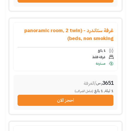
غرفة ستاندرد - (panoramic room, 2 twin
beds, non smoking)
1
بالغ
غرفة فقط
مستردة
3651
/
الغرفة
ر.س
1
ليلة
,
1
بالغ
(شامل الضرائب)
احجز الان