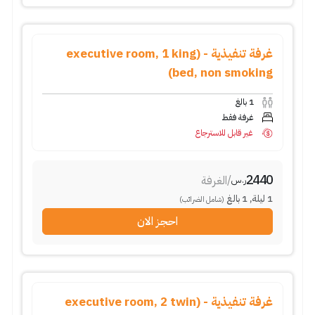
غرفة تنفيذية - (executive room, 1 king
bed, non smoking)
1
بالغ
غرفة فقط
غير قابل للاسترجاع
2440
/
الغرفة
ر.س
1
ليلة
,
1
بالغ
(شامل الضرائب)
احجز الان
غرفة تنفيذية - (executive room, 2 twin