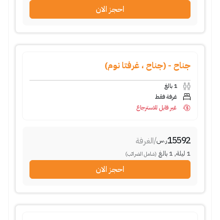
احجز الان
جناح - (جناح ، غرفتا نوم)
1
بالغ
غرفة فقط
غير قابل للاسترجاع
15592
/
الغرفة
ر.س
1
ليلة
,
1
بالغ
(شامل الضرائب)
احجز الان