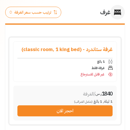
غرف
غرفة ستاندرد - (classic room, 1 king bed)
1
بالغ
غرفة فقط
غير قابل للاسترجاع
1840
/
الغرفة
ر.س
1
ليلة
,
1
بالغ
(شامل الضرائب)
احجز الان