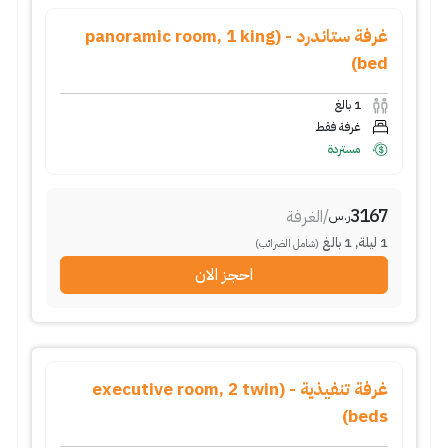
غرفة ستاندرد - (panoramic room, 1 king
bed)
1
بالغ
غرفة فقط
مستردة
3167
/
الغرفة
ر.س
1
ليلة
,
1
بالغ
(شامل الضرائب)
احجز الان
غرفة تنفيذية - (executive room, 2 twin
beds)