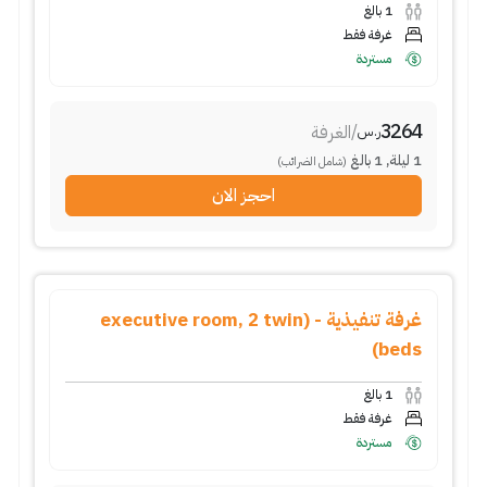
1
بالغ
غرفة فقط
مستردة
3264
/
الغرفة
ر.س
1
ليلة
,
1
بالغ
(شامل الضرائب)
احجز الان
غرفة تنفيذية - (executive room, 2 twin
beds)
1
بالغ
غرفة فقط
مستردة