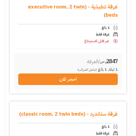
غرفة تنفيذية - (executive room, 2 twin
beds)
1
بالغ
غرفة فقط
غير قابل للاسترجاع
2847
/
الغرفة
ر.س
1
ليلة
,
1
بالغ
(شامل الضرائب)
احجز الان
غرفة ستاندرد - (classic room, 2 twin beds)
1
بالغ
غرفة فقط