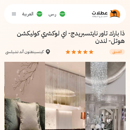
ر.س
العربية
ذا بارك تاور نايتسبريدج- اي لوكشري كوليكشن
هوتل- لندن
كينسينغتون أند تشيلسي
الفندق