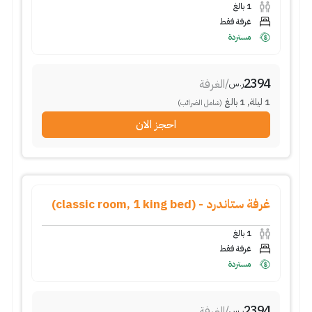
1
بالغ
غرفة فقط
مستردة
2394
/
الغرفة
ر.س
1
ليلة
,
1
بالغ
(شامل الضرائب)
احجز الان
غرفة ستاندرد - (classic room, 1 king bed)
1
بالغ
غرفة فقط
مستردة
2394
/
الغرفة
ر.س