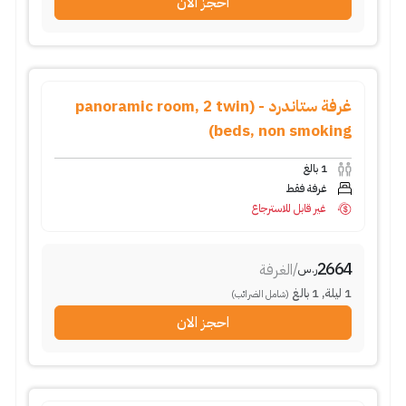
احجز الان
غرفة ستاندرد - (panoramic room, 2 twin
beds, non smoking)
1
بالغ
غرفة فقط
غير قابل للاسترجاع
2664
/
الغرفة
ر.س
1
ليلة
,
1
بالغ
(شامل الضرائب)
احجز الان