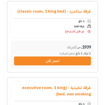
غرفة ستاندرد - (classic room, 1 king bed)
1
بالغ
غرفة فقط
غير قابل للاسترجاع
1939
/
الغرفة
ر.س
1
ليلة
,
1
بالغ
(شامل الضرائب)
احجز الان
غرفة تنفيذية - (executive room, 1 king
bed, non smoking)
1
بالغ