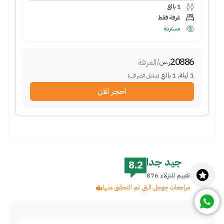
1
بالغ
غرفة فقط
مستردة
20886
/
الغرفة
ر.س
1
ليلة
,
1
بالغ
(شامل الضرائب)
احجز الان
جيد جدا
8.2
تقييم للنزلاء 876
مراجعات جوجل التي تم التحقق منها