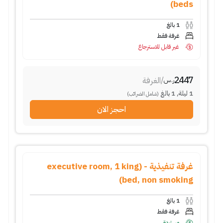
beds)
1
بالغ
غرفة فقط
غير قابل للاسترجاع
2447
/
الغرفة
ر.س
1
ليلة
,
1
بالغ
(شامل الضرائب)
احجز الان
غرفة تنفيذية - (executive room, 1 king
bed, non smoking)
1
بالغ
غرفة فقط
مستردة