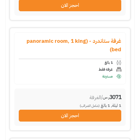
احجز الان
غرفة ستاندرد - (panoramic room, 1 king
bed)
1
بالغ
غرفة فقط
مستردة
3071
/
الغرفة
ر.س
1
ليلة
,
1
بالغ
(شامل الضرائب)
احجز الان