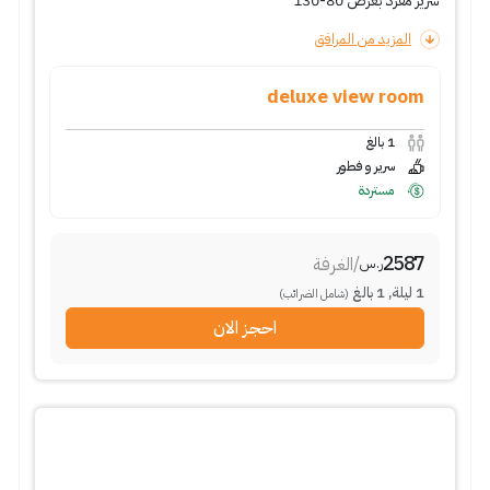
سرير مفرد بعرض 80-130
المزيد من المرافق
deluxe view room
1
بالغ
سرير و فطور
مستردة
2587
/
الغرفة
ر.س
1
ليلة
,
1
بالغ
(شامل الضرائب)
احجز الان