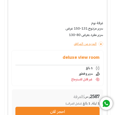
غرفة نوم
سرير مزدوج 131-150 عرض
سرير مفرد بعرض 80-130
المزيد من المرافق
deluxe view room
1
بالغ
سرير و فطور
غير قابل للاسترجاع
2587
/
الغرفة
ر.س
1
ليلة
,
1
بالغ
(شامل الضرائب)
احجز الان