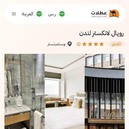
ر.س
العربية
رويال لانكستر لندن
وستمينستر
الفندق