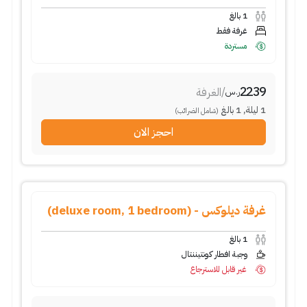
1
بالغ
غرفة فقط
مستردة
2239
/
الغرفة
ر.س
1
ليلة
,
1
بالغ
(شامل الضرائب)
احجز الان
غرفة ديلوكس - (deluxe room, 1 bedroom)
1
بالغ
وجبة افطار كونتيننتال
غير قابل للاسترجاع