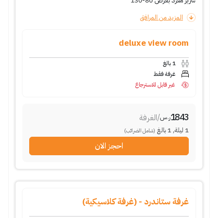
سرير مفرد بعرض 80-130
المزيد من المرافق
deluxe view room
1
بالغ
غرفة فقط
غير قابل للاسترجاع
1843
/
الغرفة
ر.س
1
ليلة
,
1
بالغ
(شامل الضرائب)
احجز الان
غرفة ستاندرد - (غرفة كلاسيكية)