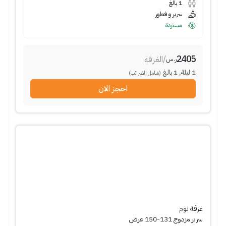
1
بالغ
سرير و فطور
مستردة
2405
/
الغرفة
ر.س
1
ليلة
,
1
بالغ
(شامل الضرائب)
احجز الان
غرفة نوم
سرير مزدوج 131-150 عرض