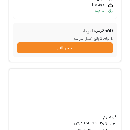
غرفة فقط
مستردة
2560
/
الغرفة
ر.س
1
ليلة
,
1
بالغ
(شامل الضرائب)
احجز الان
غرفة نوم
سرير مزدوج 131-150 عرض