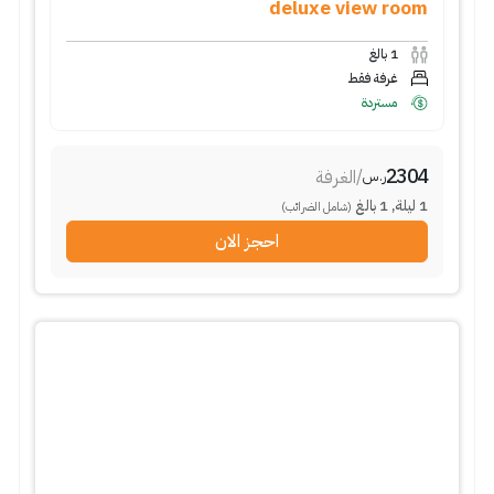
deluxe view room
1
بالغ
غرفة فقط
مستردة
2304
/
الغرفة
ر.س
1
ليلة
,
1
بالغ
(شامل الضرائب)
احجز الان