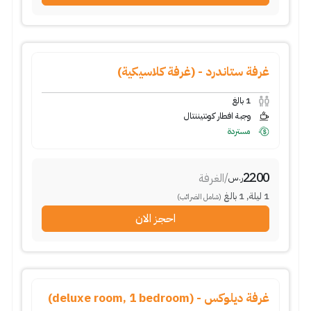
غرفة ستاندرد - (غرفة كلاسيكية)
1
بالغ
وجبة افطار كونتيننتال
مستردة
2200
/
الغرفة
ر.س
1
ليلة
,
1
بالغ
(شامل الضرائب)
احجز الان
غرفة ديلوكس - (deluxe room, 1 bedroom)