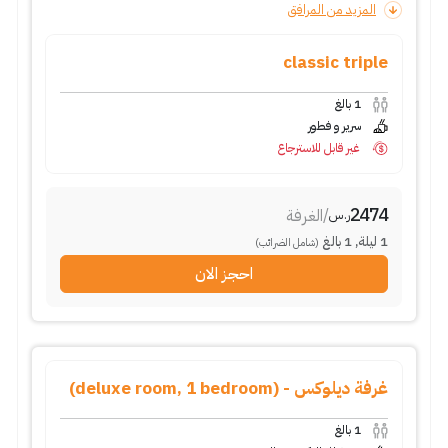
المزيد من المرافق
classic triple
1
بالغ
سرير و فطور
غير قابل للاسترجاع
2474
/
الغرفة
ر.س
1
ليلة
,
1
بالغ
(شامل الضرائب)
احجز الان
غرفة ديلوكس - (deluxe room, 1 bedroom)
1
بالغ