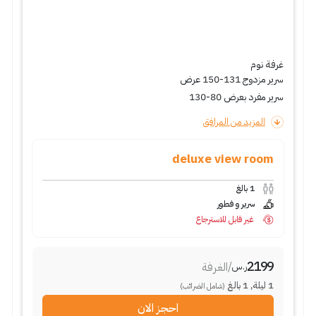
غرفة نوم
سرير مزدوج 131-150 عرض
سرير مفرد بعرض 80-130
المزيد من المرافق
deluxe view room
1
بالغ
سرير و فطور
غير قابل للاسترجاع
2199
/
الغرفة
ر.س
1
ليلة
,
1
بالغ
(شامل الضرائب)
احجز الان