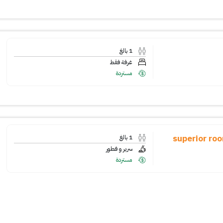
1
بالغ
غرفة فقط
مستردة
superior ro
1
بالغ
سرير و فطور
مستردة