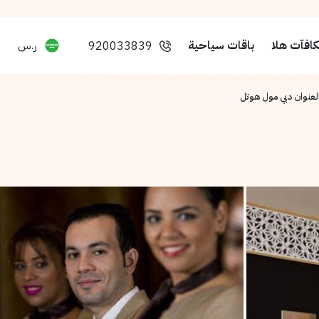
افآت هلا
باقات سياحية
ر.س
920033839
لعنوان دبي مول هوتل