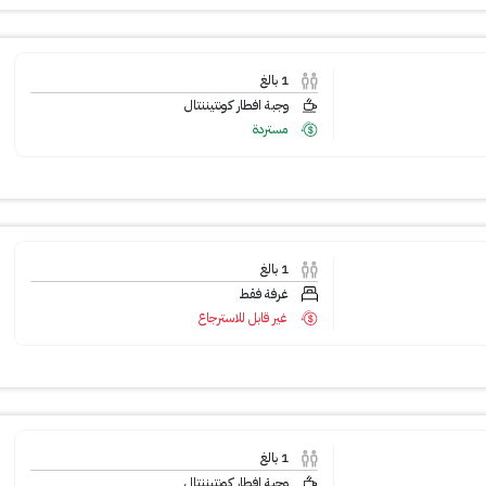
1
بالغ
وجبة افطار كونتيننتال
مستردة
1
بالغ
غرفة فقط
غير قابل للاسترجاع
1
بالغ
وجبة افطار كونتيننتال