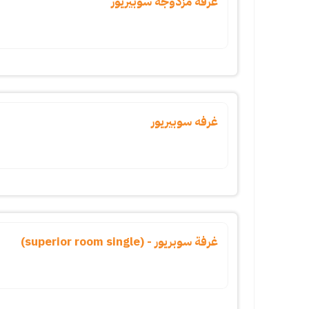
غرفه مزدوجه سوبيريور
غرفه سوبيريور
غرفة سوبريور - (superior room single)