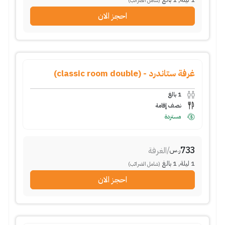
(شامل الضرائب)
احجز الان
غرفة ستاندرد - (classic room double)
1
بالغ
نصف إقامة
مستردة
733
/
الغرفة
ر.س
1
ليلة
,
1
بالغ
(شامل الضرائب)
احجز الان