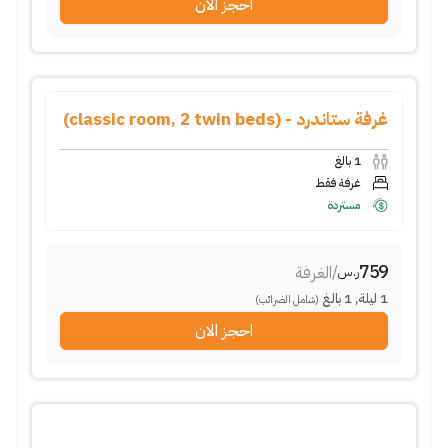
احجز الان
غرفة ستاندرد - (classic room, 2 twin beds)
1
بالغ
غرفة فقط
مستردة
759
/
الغرفة
ر.س
1
ليلة
,
1
بالغ
(شامل الضرائب)
احجز الان