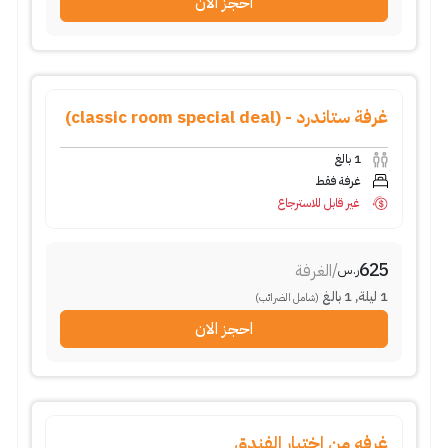
احجز الان
غرفة ستاندرد - (classic room special deal)
1
بالغ
غرفة فقط
غير قابل للاسترجاع
625
/
الغرفة
ر.س
1
ليلة
,
1
بالغ
(شامل الضرائب)
احجز الان
غرفه من اختيار الفندق