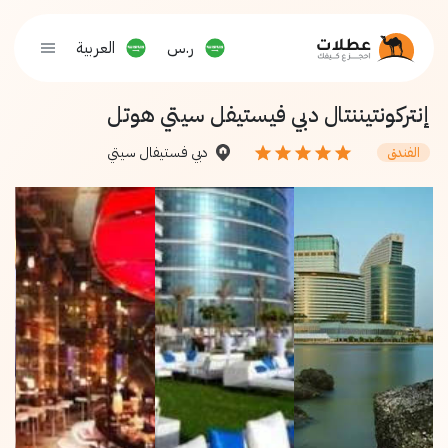
ر.س
العربية
إنتركونتيننتال دبي فيستيفل سيتي هوتل
دبي فستيفال سيتي
الفندق