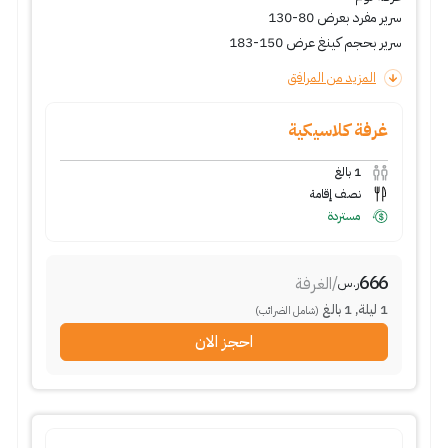
سرير مفرد بعرض 80-130
سرير بحجم كينغ عرض 150-183
المزيد من المرافق
غرفة كلاسيكية
1
بالغ
نصف إقامة
مستردة
666
/
الغرفة
ر.س
1
ليلة
,
1
بالغ
(شامل الضرائب)
احجز الان