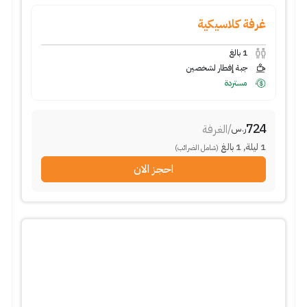
غرفة كلاسيكية
1
بالغ
جبة إفطار لشخصين
مستردة
724
/
الغرفة
ر.س
1
ليلة
,
1
بالغ
(شامل الضرائب)
احجز الان