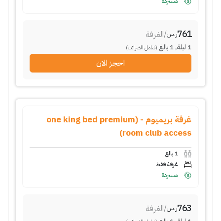
مستردة
761
/
الغرفة
ر.س
1
ليلة
,
1
بالغ
(شامل الضرائب)
احجز الان
غرفة بريميوم - (one king bed premium
room club access)
1
بالغ
غرفة فقط
مستردة
763
/
الغرفة
ر.س