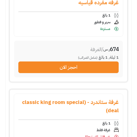
غرفه مفرده قياسيه
1
بالغ
سرير و فطور
مستردة
674
/
الغرفة
ر.س
1
ليلة
,
1
بالغ
(شامل الضرائب)
احجز الان
غرفة ستاندرد - (classic king room special
deal)
1
بالغ
غرفة فقط
غير قابل للاسترجاع