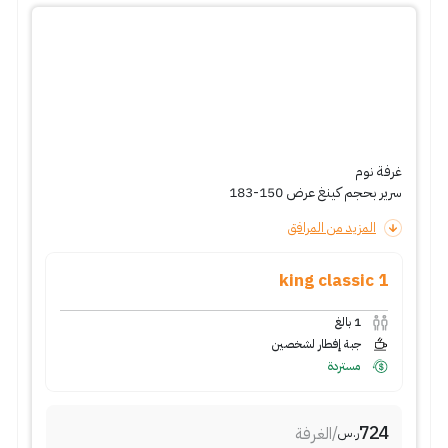
غرفة نوم
سرير بحجم كينغ عرض 150-183
المزيد من المرافق
1 king classic
1
بالغ
جبة إفطار لشخصين
مستردة
724
/
الغرفة
ر.س