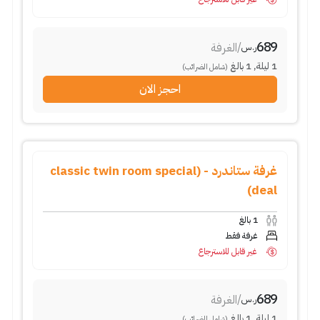
689
/
الغرفة
ر.س
1
ليلة
,
1
بالغ
(شامل الضرائب)
احجز الان
غرفة ستاندرد - (classic twin room special
deal)
1
بالغ
غرفة فقط
غير قابل للاسترجاع
689
/
الغرفة
ر.س
1
ليلة
,
1
بالغ
(شامل الضرائب)