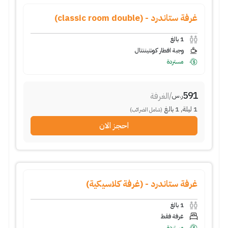
غرفة ستاندرد - (classic room double)
1
بالغ
وجبة افطار كونتيننتال
مستردة
591
/
الغرفة
ر.س
1
ليلة
,
1
بالغ
(شامل الضرائب)
احجز الان
غرفة ستاندرد - (غرفة كلاسيكية)
1
بالغ
غرفة فقط
مستردة