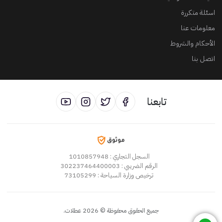
اسئلة متكررة
معلومات عنا
الأحكام والشروط
اتصل بنا
تابعنا
السجل التجاري
: 1010857948
الرقم الضريبي
: 302237464400003
ترخيص وزارة السياحة
: 73105299
جميع الحقوق محفوظة
©
2026
عطلات
.