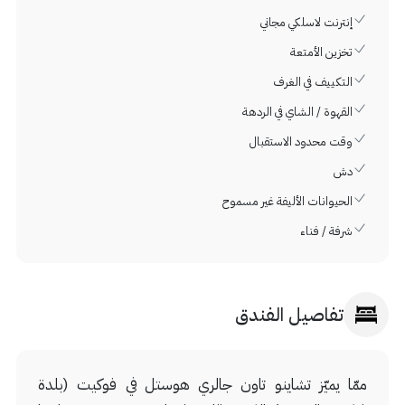
إنترنت لاسلكي مجاني
تخزين الأمتعة
التكييف في الغرف
القهوة / الشاي في الردهة
وقت محدود الاستقبال
دش
الحيوانات الأليفة غير مسموح
شرفة / فناء
تفاصيل الفندق
ممّا يميّز تشاينو تاون جالري هوستل في فوكيت (بلدة