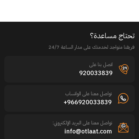
تحتاج مساعدة؟
فريقنا متواجد لخدمتك على مدار الساعة 24/7
اتصل بنا على
920033839
تواصل معنا على الواتساب
966920033839+
تواصل معنا على البريد الإلكتروني:
info@otlaat.com