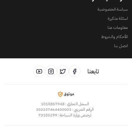
سياسة الخصوصية
اسئلة متكررة
معلومات عنا
الأحكام والشروط
اتصل بنا
تابعنا
: 1010857948
السجل التجاري
: 302237464400003
الرقم الضريبي
: 73105299
ترخيص وزارة السياحة