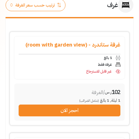
غرف
غرفة ستاندرد - (room with garden view)
بالغ
1
غرفة فقط
غير قابل للاسترجاع
102
الغرفة
/
ر.س
بالغ
1
,
ليلة
1
(شامل الضرائب)
احجز الان