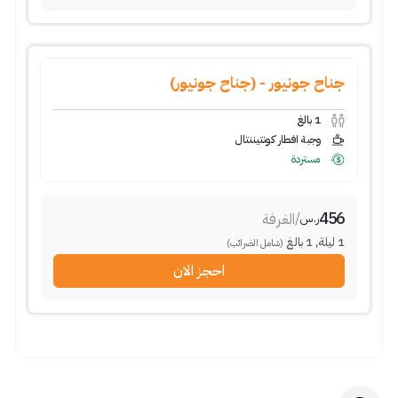
جناح جونيور - (جناح جونيور)
1
بالغ
وجبة افطار كونتيننتال
مستردة
456
/
الغرفة
ر.س
1
ليلة
,
1
بالغ
(شامل الضرائب)
احجز الان