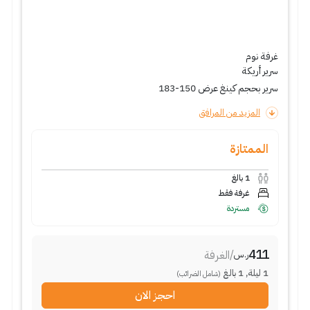
غرفة نوم
سرير أريكة
سرير بحجم كينغ عرض 150-183
المزيد من المرافق
الممتازة
1
بالغ
غرفة فقط
مستردة
411
/
الغرفة
ر.س
1
ليلة
,
1
بالغ
(شامل الضرائب)
احجز الان