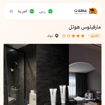
ر.س
العربية
مارفيلوس هوتل
تبوك
الفندق