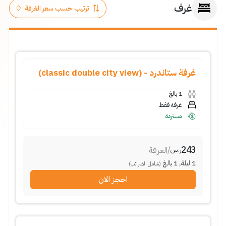
غرف
غرفة ستاندرد - (classic double city view)
1
بالغ
غرفة فقط
مستردة
243
/
الغرفة
ر.س
1
ليلة
,
1
بالغ
(شامل الضرائب)
احجز الان