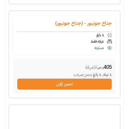
جناح جونيور - (جناح جونيور)
1
بالغ
غرفة فقط
مستردة
405
/
الغرفة
ر.س
1
ليلة
,
1
بالغ
(شامل الضرائب)
احجز الان