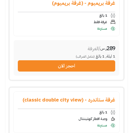
غرفة بريميوم - (غرفة بريميوم)
1
بالغ
غرفة فقط
مستردة
289
/
الغرفة
ر.س
1
ليلة
,
1
بالغ
(شامل الضرائب)
احجز الان
غرفة ستاندرد - (classic double city view)
1
بالغ
وجبة افطار كونتيننتال
مستردة