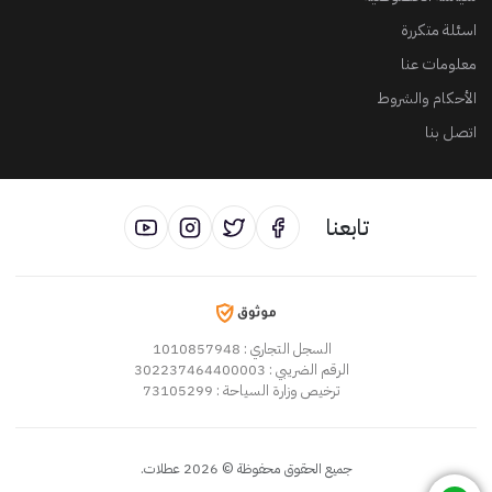
اسئلة متكررة
معلومات عنا
الأحكام والشروط
اتصل بنا
تابعنا
السجل التجاري
: 1010857948
الرقم الضريبي
: 302237464400003
ترخيص وزارة السياحة
: 73105299
جميع الحقوق محفوظة
©
2026
عطلات
.