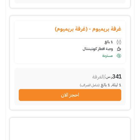
غرفة بريميوم - (غرفة بريميوم)
1
بالغ
وجبة افطار كونتيننتال
مستردة
341
/
الغرفة
ر.س
1
ليلة
,
1
بالغ
(شامل الضرائب)
احجز الان