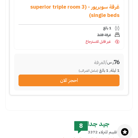
غرفة سوبريور - (superior triple room 3
single beds)
1
بالغ
غرفة فقط
غير قابل للاسترجاع
76
/
الغرفة
ر.س
1
ليلة
,
1
بالغ
(شامل الضرائب)
احجز الان
جيد جدا
8
تقييم للنزلاء 3372