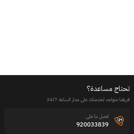
تحتاج مساعدة؟
فريقنا متواجد لخدمتك على مدار الساعة 24/7
اتصل بنا على
920033839