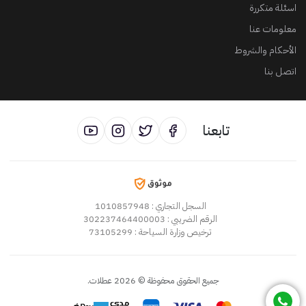
اسئلة متكررة
معلومات عنا
الأحكام والشروط
اتصل بنا
تابعنا
السجل التجاري
: 1010857948
الرقم الضريبي
: 302237464400003
ترخيص وزارة السياحة
: 73105299
جميع الحقوق محفوظة
©
2026
عطلات
.