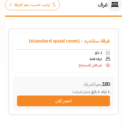
غرف
غرفة ستاندرد - (standard quad room)
1
بالغ
غرفة فقط
غير قابل للاسترجاع
180
/
الغرفة
ر.س
1
ليلة
,
1
بالغ
(شامل الضرائب)
احجز الان