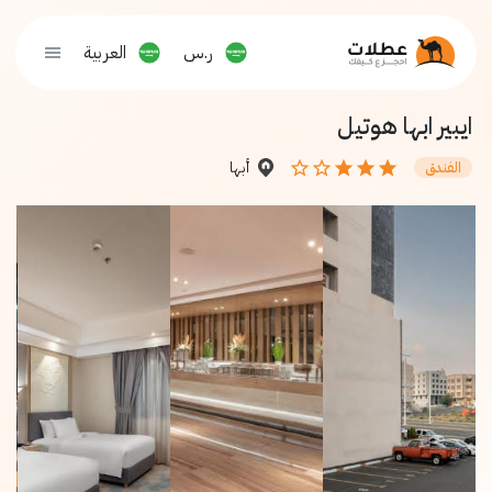
ر.س
العربية
ايبير ابها هوتيل
أبها
الفندق