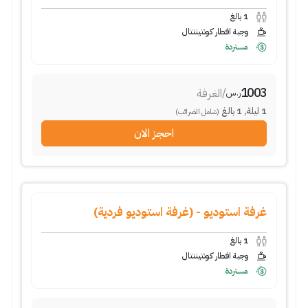
1
بالغ
وجبة افطار كونتيننتال
مستردة
1003
/
الغرفة
ر.س
1
ليلة
,
1
بالغ
(شامل الضرائب)
احجز الان
غرفة استوديو - (غرفة استوديو فردية)
1
بالغ
وجبة افطار كونتيننتال
مستردة