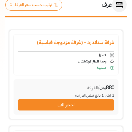
غرف
غرفة ستاندرد - (غرفة مزدوجة قياسية)
1
بالغ
وجبة افطار كونتيننتال
مستردة
880
/
الغرفة
ر.س
1
ليلة
,
1
بالغ
(شامل الضرائب)
احجز الان