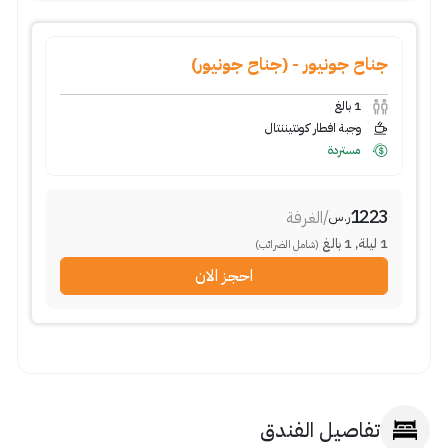
جناح جونيور - (جناح جونيور)
1
بالغ
وجبة افطار كونتيننتال
مستردة
1223
/
الغرفة
ر.س
1
ليلة
,
1
بالغ
(شامل الضرائب)
احجز الان
تفاصيل الفندق