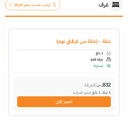
غرف
شقة - (شقة من غرفتي نوم)
1
بالغ
غرفة فقط
مستردة
832
/
الغرفة
ر.س
1
ليلة
,
1
بالغ
(شامل الضرائب)
احجز الان