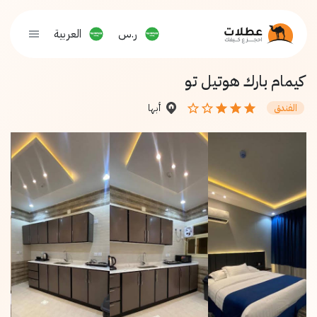
ر.س
العربية
كيمام بارك هوتيل تو
أبها
الفندق