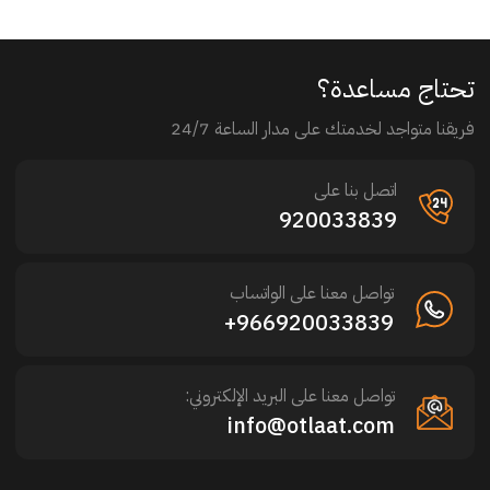
تحتاج مساعدة؟
فريقنا متواجد لخدمتك على مدار الساعة 24/7
اتصل بنا على
920033839
تواصل معنا على الواتساب
966920033839+
تواصل معنا على البريد الإلكتروني:
info@otlaat.com