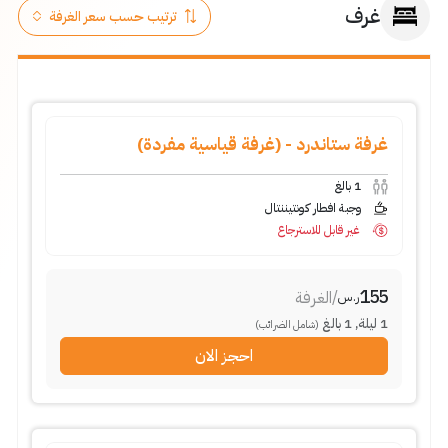
غرف
غرفة ستاندرد - (غرفة قياسية مفردة)
1
بالغ
وجبة افطار كونتيننتال
غير قابل للاسترجاع
155
/
الغرفة
ر.س
1
ليلة
,
1
بالغ
(شامل الضرائب)
احجز الان