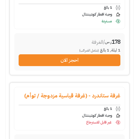
1
بالغ
وجبة افطار كونتيننتال
مستردة
178
/
الغرفة
ر.س
1
ليلة
,
1
بالغ
(شامل الضرائب)
احجز الان
غرفة ستاندرد - (غرفة قياسية مزدوجة / توأم)
1
بالغ
وجبة افطار كونتيننتال
غير قابل للاسترجاع