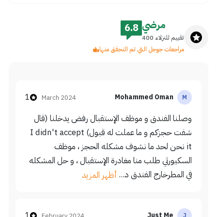
مرضي
6.8
تقييم للنزلاء 400
مراجعات جوجل التي تم التحقق منها
1
Mohammed Oman
March 2024
M
وصلنا الفندق و موظف الإستقبال رفض يدخلنا (قال
شفت حجزكم و ما عملت له قبول) I didn't accept
it نحن لحد ما نشوف مشكله الحجز ، موظف
السكيورتي طلب منا مغادرة الإستقبال ، و حل المشكله
في المطرخارج الفندق د...
أظهر المزيد
1
Just Me
February 2024
J