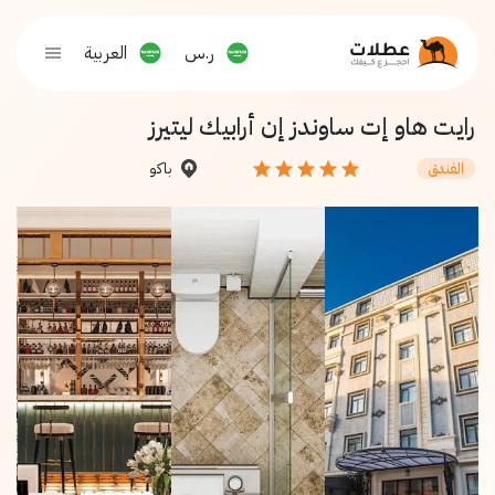
ر.س
العربية
رايت هاو إت ساوندز إن أرابيك ليتيرز
باكو
الفندق