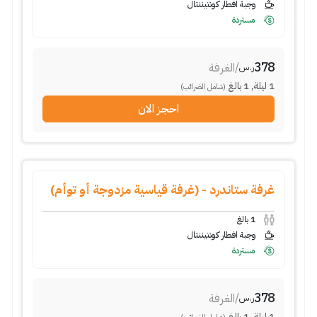
وجبة افطار كونتيننتال
مستردة
378
/
الغرفة
ر.س
1
ليلة
,
1
بالغ
(شامل الضرائب)
احجز الان
غرفة ستاندرد - (غرفة قياسية مزدوجة أو توأم)
1
بالغ
وجبة افطار كونتيننتال
مستردة
378
/
الغرفة
ر.س
1
ليلة
,
1
بالغ