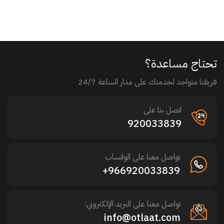
تحتاج مساعدة؟
فريقنا متواجد لخدمتك على مدار الساعة 24/7
اتصل بنا على
920033839
تواصل معنا على الواتساب
966920033839+
تواصل معنا على البريد الإلكتروني:
info@otlaat.com