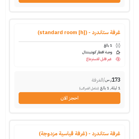
غرفة ستاندرد - (standard room [h])
1
بالغ
وجبة افطار كونتيننتال
غير قابل للاسترجاع
173
/
الغرفة
ر.س
1
ليلة
,
1
بالغ
(شامل الضرائب)
احجز الان
غرفة ستاندرد - (غرفة قياسية مزدوجة)