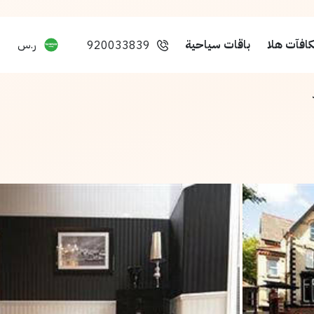
افآت هلا
باقات سياحية
ر.س
920033839