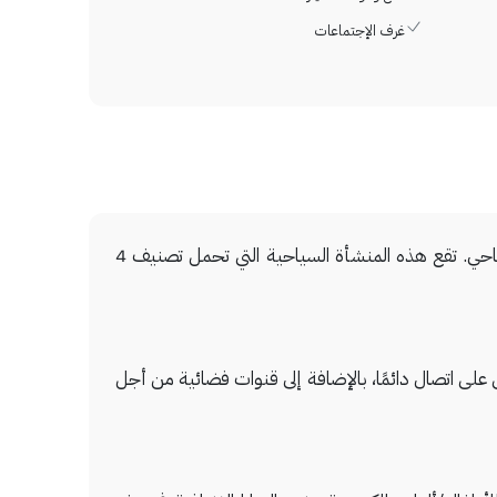
غرف الإجتماعات
استمتع بالإقامة في هوتل أنفيلد في ليفربول (أنفيلد) لتكون على مقربة من استاد أنفيلد روود ومتحف ومركز إل إف سي السياحي. تقع هذه المنشأة السياحية التي تحمل تصنيف 4
اً لتبقى على اتصال دائمًا، بالإضافة إلى قنوات فضائية من أجل