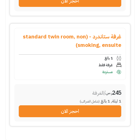
احجز الان
غرفة ستاندرد - (standard twin room, non
smoking, ensuite)
1
بالغ
غرفة فقط
مستردة
245
/
الغرفة
ر.س
1
ليلة
,
1
بالغ
(شامل الضرائب)
احجز الان