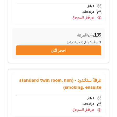
1
بالغ
غرفة فقط
غير قابل للاسترجاع
199
/
الغرفة
ر.س
1
ليلة
,
1
بالغ
(شامل الضرائب)
احجز الان
غرفة ستاندرد - (standard twin room, non
smoking, ensuite)
1
بالغ
غرفة فقط
غير قابل للاسترجاع