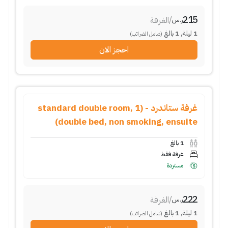
215
/
الغرفة
ر.س
1
ليلة
,
1
بالغ
(شامل الضرائب)
احجز الان
غرفة ستاندرد - (standard double room, 1
double bed, non smoking, ensuite)
1
بالغ
غرفة فقط
مستردة
222
/
الغرفة
ر.س
1
ليلة
,
1
بالغ
(شامل الضرائب)