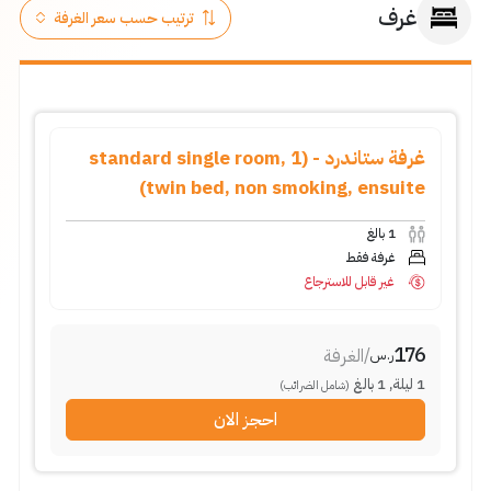
غرف
غرفة ستاندرد - (standard single room, 1
twin bed, non smoking, ensuite)
1
بالغ
غرفة فقط
غير قابل للاسترجاع
176
/
الغرفة
ر.س
1
ليلة
,
1
بالغ
(شامل الضرائب)
احجز الان