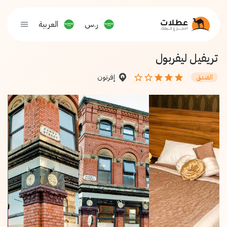
ر.س
العربية
تريفيل ليفربول
إفرتون
الفندق