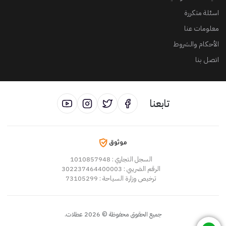
اسئلة متكررة
معلومات عنا
الأحكام والشروط
اتصل بنا
تابعنا
السجل التجاري
: 1010857948
الرقم الضريبي
: 302237464400003
ترخيص وزارة السياحة
: 73105299
جميع الحقوق محفوظة
©
2026
عطلات
.