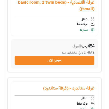
غرفة اقتصادية - (basic room, 2 twin beds
(small))
1
بالغ
غرفة فقط
مستردة
454
/
الغرفة
ر.س
1
ليلة
,
1
بالغ
(شامل الضرائب)
احجز الان
غرفة ستاندرد - (غرفة ستاندرد)
1
بالغ
غرفة فقط