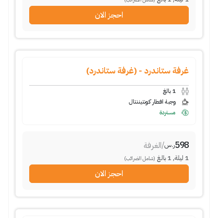
احجز الان
غرفة ستاندرد - (غرفة ستاندرد)
1
بالغ
وجبة افطار كونتيننتال
مستردة
598
/
الغرفة
ر.س
1
ليلة
,
1
بالغ
(شامل الضرائب)
احجز الان