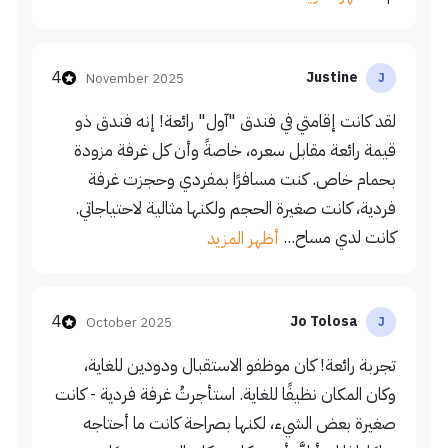
4
Justine
November 2025
J
لقد كانت إقامتي في فندق "آول" رائعة! إنه فندق ذو
قيمة رائعة مقابل سعره، خاصةً وأن كل غرفة مزودة
بحمام خاص. كنت مسافرًا بمفردي وحجزت غرفة
فردية، كانت صغيرة الحجم ولكنها مثالية لاحتياجاتي.
كانت لدي مساح...
أظهر المزيد
4
Jo Tolosa
October 2025
J
تجربة رائعة! كان موظفو الاستقبال ودودين للغاية،
وكان المكان نظيفًا للغاية. استأجرتُ غرفة فردية - كانت
صغيرة بعض الشيء، لكنها بصراحة كانت ما أحتاجه