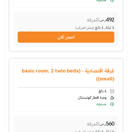
مستردة
492
/
الغرفة
ر.س
1
ليلة
,
1
بالغ
(شامل الضرائب)
احجز الان
غرفة اقتصادية - (basic room, 2 twin beds
(small))
1
بالغ
وجبة افطار كونتيننتال
مستردة
560
/
الغرفة
ر.س
1
ليلة
,
1
بالغ
(شامل الضرائب)