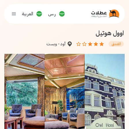
ر.س
العربية
اوول هوتيل
أود - ويست
الفندق