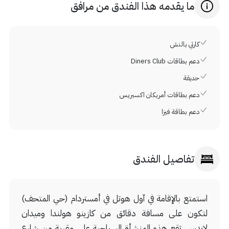
ما يقدمه هذا الفندق من مرافق
كارتي بالنش
دعم بطاقات Diners Club
حديقة
دعم بطاقات أمريكان اكسبريس
دعم بطاقة فيزا
تفاصيل الفندق
استمتع بالإقامة في آول هوتل في أمستردام (حي المتحف)
لتكون على مسافة دقائق من كازينو هولندا وميدان
لايدس. تقع هذه المنشأة السياحية على مقربة من شارع