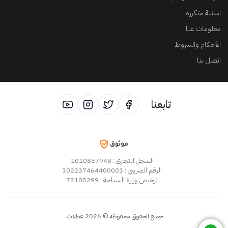
اسئلة متكررة
معلومات عنا
الأحكام والشروط
اتصل بنا
تابعنا
السجل التجاري
: 1010857948
الرقم الضريبي
: 302237464400003
ترخيص وزارة السياحة
: 73105299
جميع الحقوق محفوظة
©
2026
عطلات
.