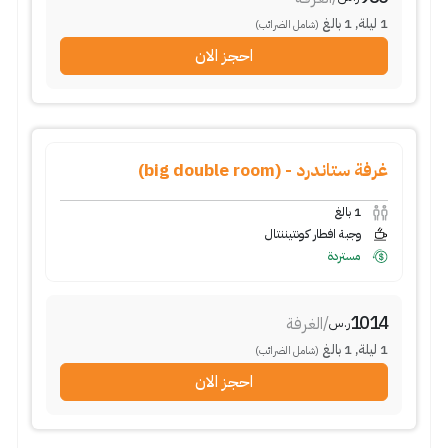
1
ليلة
,
1
بالغ
(شامل الضرائب)
احجز الان
غرفة ستاندرد - (big double room)
1
بالغ
وجبة افطار كونتيننتال
مستردة
1014
/
الغرفة
ر.س
1
ليلة
,
1
بالغ
(شامل الضرائب)
احجز الان