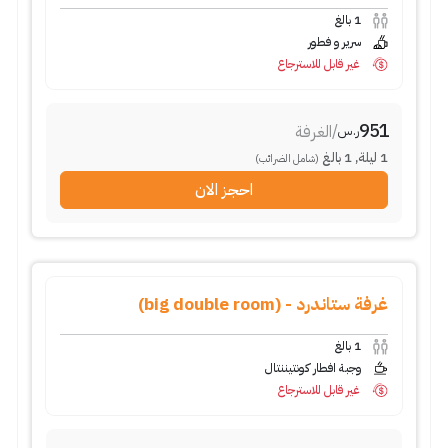
1
بالغ
سرير و فطور
غير قابل للاسترجاع
951
/
الغرفة
ر.س
1
ليلة
,
1
بالغ
(شامل الضرائب)
احجز الان
غرفة ستاندرد - (big double room)
1
بالغ
وجبة افطار كونتيننتال
غير قابل للاسترجاع