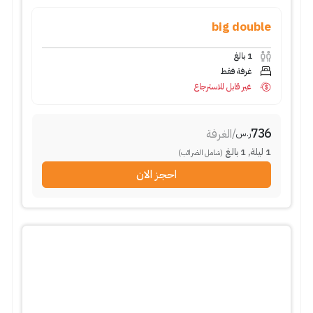
big double
1
بالغ
غرفة فقط
غير قابل للاسترجاع
736
/
الغرفة
ر.س
1
ليلة
,
1
بالغ
(شامل الضرائب)
احجز الان