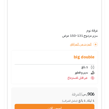
غرفة نوم
سرير مزدوج 131-150 عرض
المزيد من المرافق
big double
1
بالغ
سرير و فطور
غير قابل للاسترجاع
906
/
الغرفة
ر.س
1
ليلة
,
1
بالغ
(شامل الضرائب)
احجز الان