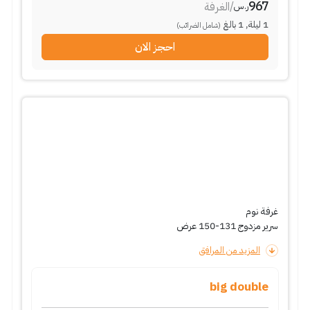
967
/
الغرفة
ر.س
1
ليلة
,
1
بالغ
(شامل الضرائب)
احجز الان
غرفة نوم
سرير مزدوج 131-150 عرض
المزيد من المرافق
big double