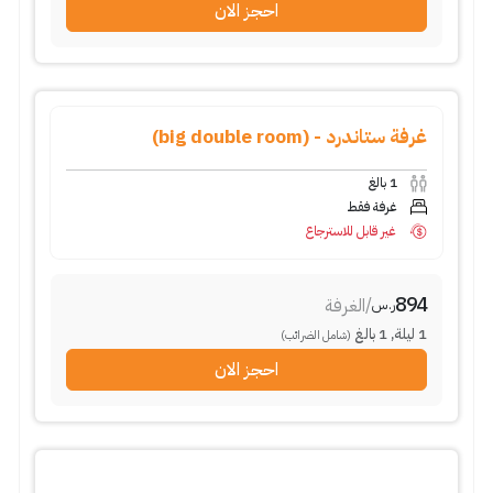
احجز الان
غرفة ستاندرد - (big double room)
1
بالغ
غرفة فقط
غير قابل للاسترجاع
894
/
الغرفة
ر.س
1
ليلة
,
1
بالغ
(شامل الضرائب)
احجز الان