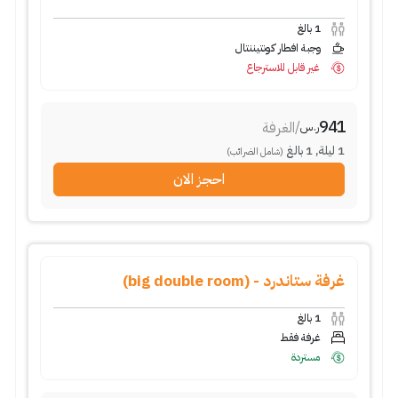
1
بالغ
وجبة افطار كونتيننتال
غير قابل للاسترجاع
941
/
الغرفة
ر.س
1
ليلة
,
1
بالغ
(شامل الضرائب)
احجز الان
غرفة ستاندرد - (big double room)
1
بالغ
غرفة فقط
مستردة