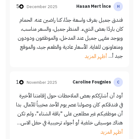
5
Hasan Mert İnce
December 2025
H
فندق جميل بغرف واسعة جدًا، كنا راضين عنه. الحمام
كان باردًا بعض الشيء. المنظر جميل، والسعر مناسب،
ويوجد مقهى جميل عند المدخل، والموظفون ودودون
ومتعاونون للغاية. الأسعار عادية والطعم جيد، والموقع
جيد أ...
أظهر المزيد
1
Caroline Fougnies
November 2025
C
أود أن أشارككم بعض الملاحظات حول إقامتنا الأخيرة
في فندقكم. كان وصولنا عصر يوم الأحد مخيباً للآمال. بدا
أن موظفيكم غير مطلعين على "باقة الشتاء"، ولم تكن
هناك موسيقى خلفية أو أجواء ترحيبية في حفل الاس...
أظهر المزيد