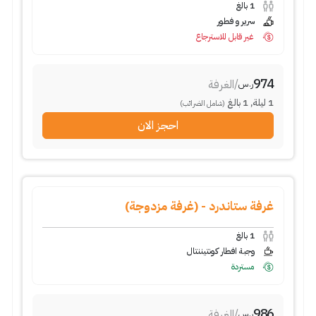
1
بالغ
سرير و فطور
غير قابل للاسترجاع
974
/
الغرفة
ر.س
1
ليلة
,
1
بالغ
(شامل الضرائب)
احجز الان
غرفة ستاندرد - (غرفة مزدوجة)
1
بالغ
وجبة افطار كونتيننتال
مستردة
986
/
الغرفة
ر.س