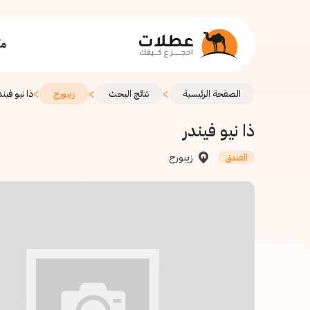
مك
>
>
>
الصفحة الرئيسية
نتائج البحث
زيبورج
ذا نيو فيند
ذا نيو فيندر
زيبورج
الفندق