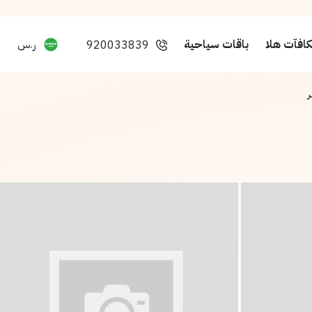
افآت هلا
باقات سياحية
ر.س
920033839
ر