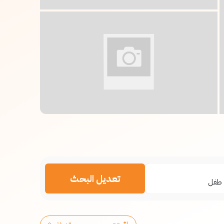
تعديل البحث
طفل