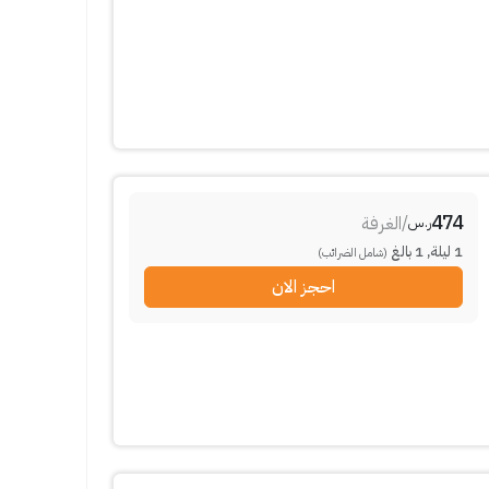
474
/
الغرفة
ر.س
1
ليلة
,
1
بالغ
(شامل الضرائب)
احجز الان