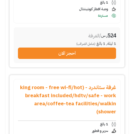
1
بالغ
وجبة افطار كونتيننتال
مستردة
524
/
الغرفة
ر.س
1
ليلة
,
1
بالغ
(شامل الضرائب)
احجز الان
غرفة ستاندرد - (king room - free wi-fi/hot
breakfast included/hdtv/safe - work
area/coffee-tea facilities/walkin
shower)
1
بالغ
سرير و فطور