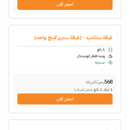
احجز الان
غرفة ستاندرد - (غرفة بسرير كينج واحد)
1
بالغ
وجبة افطار كونتيننتال
مستردة
568
/
الغرفة
ر.س
1
ليلة
,
1
بالغ
(شامل الضرائب)
احجز الان