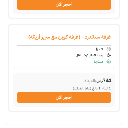
احجز الان
غرفة ستاندرد - (غرفة كوين مع سرير أريكة)
1
بالغ
وجبة افطار كونتيننتال
مستردة
744
/
الغرفة
ر.س
1
ليلة
,
1
بالغ
(شامل الضرائب)
احجز الان