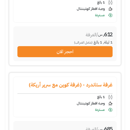
1
بالغ
وجبة افطار كونتيننتال
مستردة
612
/
الغرفة
ر.س
1
ليلة
,
1
بالغ
(شامل الضرائب)
احجز الان
غرفة ستاندرد - (غرفة كوين مع سرير أريكة)
1
بالغ
وجبة افطار كونتيننتال
مستردة
685
/
الغرفة
ر.س