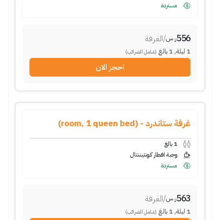
مستردة
556
/
الغرفة
ر.س
1
ليلة
,
1
بالغ
(شامل الضرائب)
احجز الان
غرفة ستاندرد - (room, 1 queen bed)
1
بالغ
وجبة افطار كونتيننتال
مستردة
563
/
الغرفة
ر.س
1
ليلة
,
1
بالغ
(شامل الضرائب)