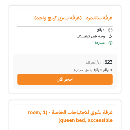
غرفة ستاندرد - (غرفة بسرير كينج واحد)
1
بالغ
وجبة افطار كونتيننتال
مستردة
523
/
الغرفة
ر.س
1
ليلة
,
1
بالغ
(شامل الضرائب)
احجز الان
غرفة لذوي الاحتياجات الخاصة - (room, 1
queen bed, accessible)