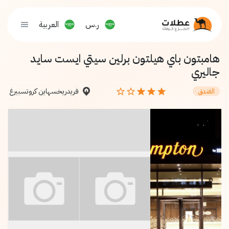
ر.س
العربية
هامبتون باي هيلتون برلين سيتي ايست سايد
جاليري
فريدريخسهاين كروتسبيرغ
الفندق