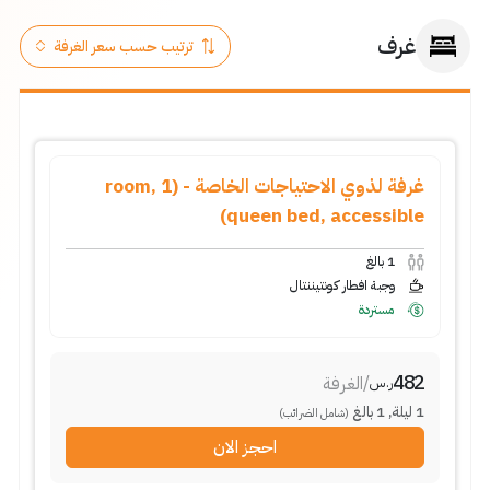
غرف
غرفة لذوي الاحتياجات الخاصة - (room, 1
queen bed, accessible)
1
بالغ
وجبة افطار كونتيننتال
مستردة
482
/
الغرفة
ر.س
1
ليلة
,
1
بالغ
(شامل الضرائب)
احجز الان