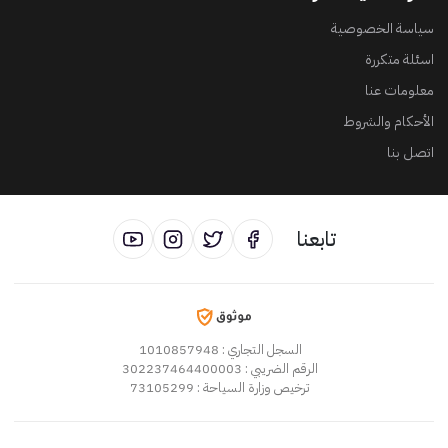
سياسة الخصوصية
اسئلة متكررة
معلومات عنا
الأحكام والشروط
اتصل بنا
تابعنا
: 1010857948
السجل التجاري
: 302237464400003
الرقم الضريبي
: 73105299
ترخيص وزارة السياحة