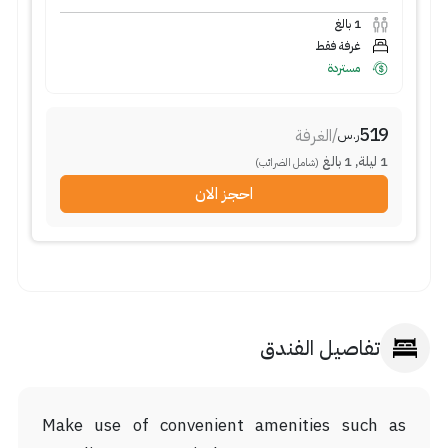
بالغ
1
غرفة فقط
مستردة
519
الغرفة
/
ر.س
بالغ
1
,
ليلة
1
(شامل الضرائب)
احجز الان
تفاصيل الفندق
Make use of convenient amenities such as