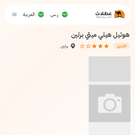
ر.س
العربية
هوتيل هيلي ميتي برلين
برلين
الفندق