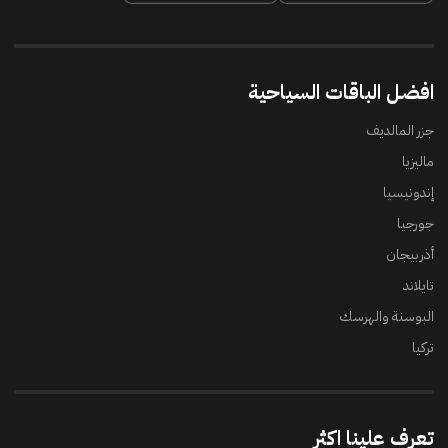
افضل الباقات السياحية
جزر المالديف
ماليزيا
إندونيسيا
جورجيا
أذربيجان
تايلاند
البوسنة والهرسك
تركيا
تعرف علينا اكثر