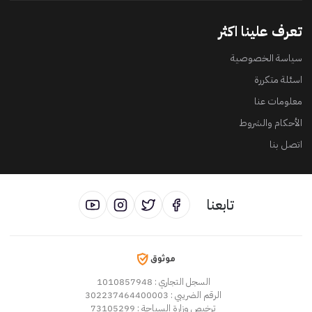
تعرف علينا اكثر
سياسة الخصوصية
اسئلة متكررة
معلومات عنا
الأحكام والشروط
اتصل بنا
تابعنا
السجل التجاري
: 1010857948
الرقم الضريبي
: 302237464400003
ترخيص وزارة السياحة
: 73105299