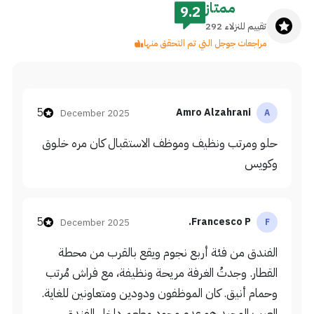
ممتاز
9.2
تقييم للنزلاء 292
مراجعات جوجل التي تم التحقق منها
5
Amro Alzahrani
December 2025
A
حلو ومرتب ونظيف وموظف الاستقبال كان مره خلوق
وكويس
5
Francesco P.
December 2025
F
الفندق من فئة أربع نجوم ويقع بالقرب من محطة
القطار. وجدتُ الغرفة مريحة ونظيفة، مع فراش مُرتب
وحمام أنيق. كان الموظفون ودودين ومتعاونين للغاية.
العيب الوحيد هو عدم وجود مطعم داخل الفندق،