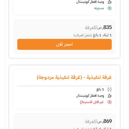
وجبة افطار كونتيننتال
مستردة
835
/
الغرفة
ر.س
1
ليلة
,
1
بالغ
(شامل الضرائب)
احجز الان
غرفة تنفيذية - (غرفة تنفيذية مزدوجة)
1
بالغ
وجبة افطار كونتيننتال
غير قابل للاسترجاع
869
/
الغرفة
ر.س
1
ليلة
,
1
بالغ