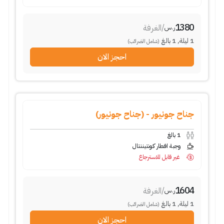
1380
/
الغرفة
ر.س
1
ليلة
,
1
بالغ
(شامل الضرائب)
احجز الان
جناح جونيور - (جناح جونيور)
1
بالغ
وجبة افطار كونتيننتال
غير قابل للاسترجاع
1604
/
الغرفة
ر.س
1
ليلة
,
1
بالغ
(شامل الضرائب)
احجز الان