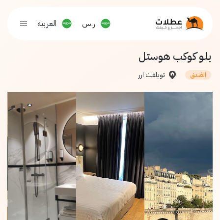
ر.س
العربية
بلو كوكب هوستل
تويلفث ارر
الفندق