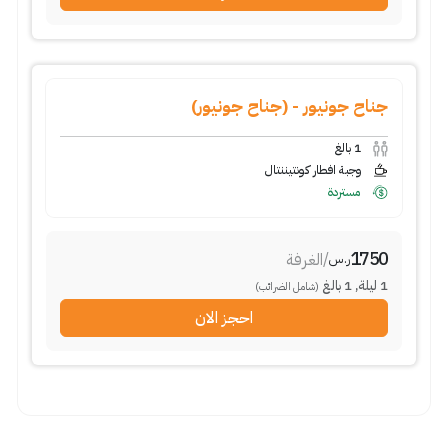
جناح جونيور - (جناح جونيور)
1
بالغ
وجبة افطار كونتيننتال
مستردة
1750
/
الغرفة
ر.س
1
ليلة
,
1
بالغ
(شامل الضرائب)
احجز الان