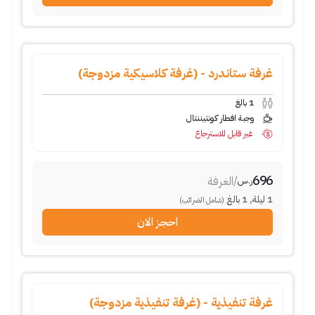
غرفة ستاندرد - (غرفة كلاسيكية مزدوجة)
1
بالغ
وجبة افطار كونتيننتال
غير قابل للاسترجاع
696
/
الغرفة
ر.س
1
ليلة
,
1
بالغ
(شامل الضرائب)
احجز الان
غرفة تنفيذية - (غرفة تنفيذية مزدوجة)