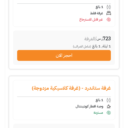
1
بالغ
غرفة فقط
غير قابل للاسترجاع
723
/
الغرفة
ر.س
1
ليلة
,
1
بالغ
(شامل الضرائب)
احجز الان
غرفة ستاندرد - (غرفة كلاسيكية مزدوجة)
1
بالغ
وجبة افطار كونتيننتال
مستردة