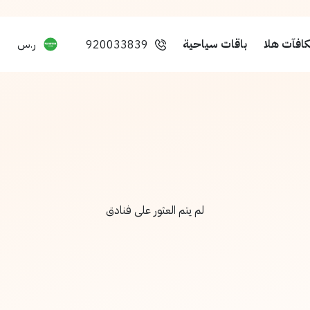
افآت هلا
باقات سياحية
ر.س
920033839
لم يتم العثور على فنادق