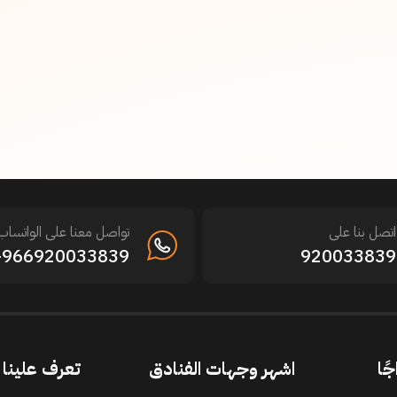
اتصل بنا على
تواصل معنا على الواتساب
966920033839+
920033839
جًا
اشهر وجهات الفنادق
تعرف علينا ا