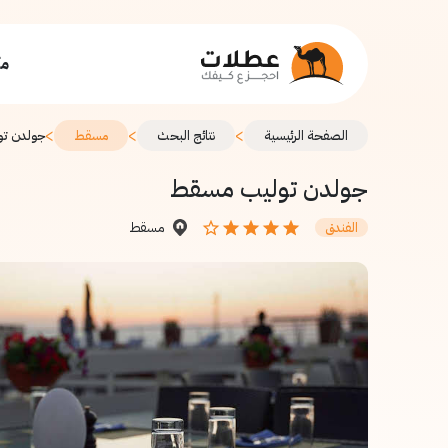
مك
>
>
>
الصفحة الرئيسية
نتائج البحث
مسقط
جولدن ت
جولدن توليب مسقط
مسقط
الفندق