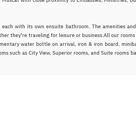
Muscat with close proximity to Embassies, Ministries, Bu
 each with its own ensuite bathroom. The amenities and
er they're traveling for leisure or business.All our rooms f
imentary water bottle on arrival, iron & iron board, minib
rooms such as City View, Superior rooms, and Suite rooms b