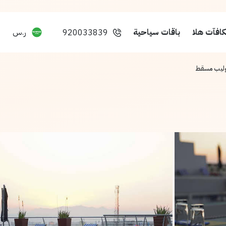
افآت هلا
باقات سياحية
ر.س
920033839
وليب مسقط