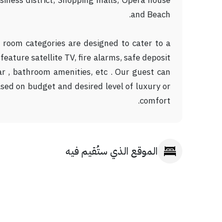
siness district, Shopping malls, Opera house
and Beach.
 room categories are designed to cater to a
eature satellite TV, fire alarms, safe deposit
ar , bathroom amenities, etc . Our guest can
ased on budget and desired level of luxury or
comfort.
الموقع الذي ستُقيم فيه