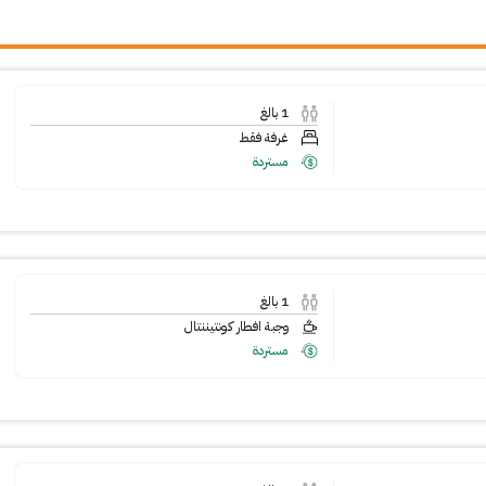
1
بالغ
غرفة فقط
مستردة
1
بالغ
وجبة افطار كونتيننتال
مستردة