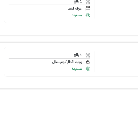
1
بالغ
غرفة فقط
مستردة
1
بالغ
وجبة افطار كونتيننتال
مستردة