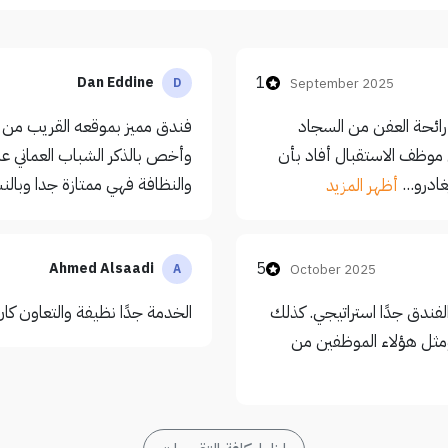
1
Dan Eddine
September 2025
D
 رائحة العفن من السجاد
فندق مميز بموقعه القريب من 
موظف الاستقبال أفاد بأن
وأخص بالذكر الشباب العماني على
ادرو...
والنظافة فهي ممتازة جدا وبالنس
أظهر المزيد
5
Ahmed Alsaadi
October 2025
A
لفندق جدًا استراتيجي. كذلك
الخدمة جدًا نظيفة والتعاون كان جيد
موظف رائع ومثل هؤلاء الموظفين من