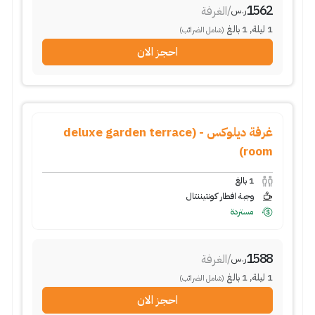
1562
/
الغرفة
ر.س
1
ليلة
,
1
بالغ
(شامل الضرائب)
احجز الان
غرفة ديلوكس - (deluxe garden terrace
room)
1
بالغ
وجبة افطار كونتيننتال
مستردة
1588
/
الغرفة
ر.س
1
ليلة
,
1
بالغ
(شامل الضرائب)
احجز الان