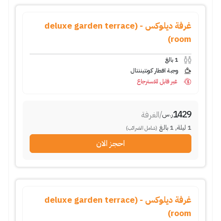
غرفة ديلوكس - (deluxe garden terrace
room)
1
بالغ
وجبة افطار كونتيننتال
غير قابل للاسترجاع
1429
/
الغرفة
ر.س
1
ليلة
,
1
بالغ
(شامل الضرائب)
احجز الان
غرفة ديلوكس - (deluxe garden terrace
room)