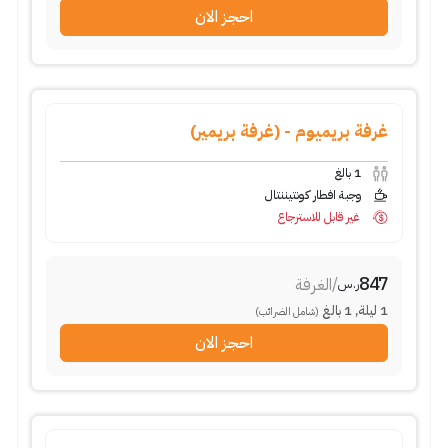
احجز الان
غرفة بريميوم - (غرفة بريمير)
1
بالغ
وجبة افطار كونتيننتال
غير قابل للاسترجاع
847
/
الغرفة
ر.س
1
ليلة
,
1
بالغ
(شامل الضرائب)
احجز الان