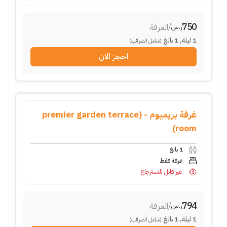
750
/
الغرفة
ر.س
1
ليلة
,
1
بالغ
(شامل الضرائب)
احجز الان
غرفة بريميوم - (premier garden terrace
room)
1
بالغ
غرفة فقط
غير قابل للاسترجاع
794
/
الغرفة
ر.س
1
ليلة
,
1
بالغ
(شامل الضرائب)