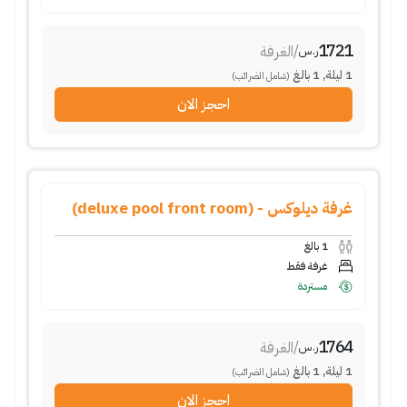
1721
/
الغرفة
ر.س
1
ليلة
,
1
بالغ
(شامل الضرائب)
احجز الان
غرفة ديلوكس - (deluxe pool front room)
1
بالغ
غرفة فقط
مستردة
1764
/
الغرفة
ر.س
1
ليلة
,
1
بالغ
(شامل الضرائب)
احجز الان