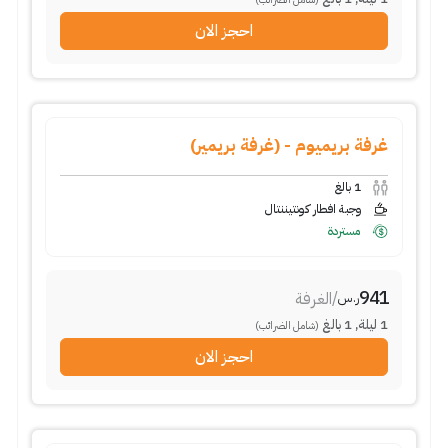
احجز الان
غرفة بريميوم - (غرفة بريمير)
1
بالغ
وجبة افطار كونتيننتال
مستردة
941
/
الغرفة
ر.س
1
ليلة
,
1
بالغ
(شامل الضرائب)
احجز الان