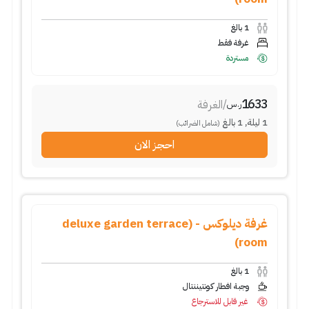
1
بالغ
غرفة فقط
مستردة
1633
/
الغرفة
ر.س
1
ليلة
,
1
بالغ
(شامل الضرائب)
احجز الان
غرفة ديلوكس - (deluxe garden terrace
room)
1
بالغ
وجبة افطار كونتيننتال
غير قابل للاسترجاع