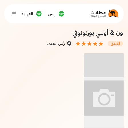
ر.س
العربية
ون & أونلي بورتونوفي
رأس الخيمة
الفندق