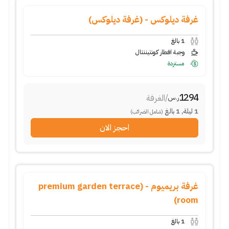
غرفة ديلوكس - (غرفة ديلوكس)
1
بالغ
وجبة افطار كونتيننتال
مستردة
1294
/
الغرفة
ر.س
1
ليلة
,
1
بالغ
(شامل الضرائب)
احجز الان
غرفة بريميوم - (premium garden terrace
room)
1
بالغ