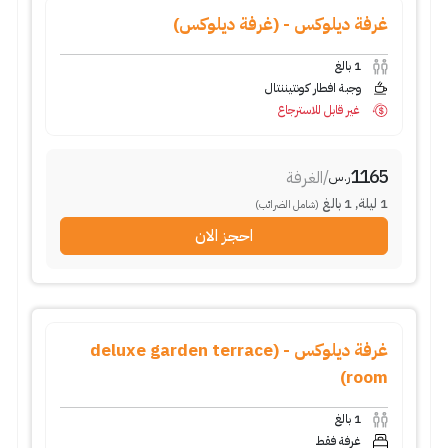
غرفة ديلوكس - (غرفة ديلوكس)
1
بالغ
وجبة افطار كونتيننتال
غير قابل للاسترجاع
1165
/
الغرفة
ر.س
1
ليلة
,
1
بالغ
(شامل الضرائب)
احجز الان
غرفة ديلوكس - (deluxe garden terrace
room)
1
بالغ
غرفة فقط