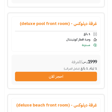
غرفة ديلوكس - (deluxe pool front room)
1
بالغ
وجبة افطار كونتيننتال
مستردة
1999
/
الغرفة
ر.س
1
ليلة
,
1
بالغ
(شامل الضرائب)
احجز الان
غرفة ديلوكس - (deluxe beach front room)