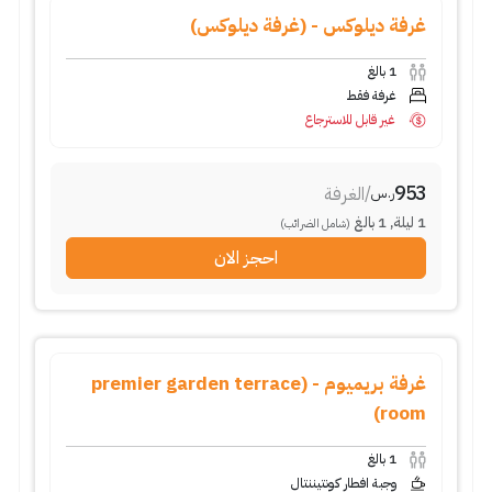
غرفة ديلوكس - (غرفة ديلوكس)
1
بالغ
غرفة فقط
غير قابل للاسترجاع
953
/
الغرفة
ر.س
1
ليلة
,
1
بالغ
(شامل الضرائب)
احجز الان
غرفة بريميوم - (premier garden terrace
room)
1
بالغ
وجبة افطار كونتيننتال