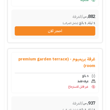
مستردة
882
/
الغرفة
ر.س
1
ليلة
,
1
بالغ
(شامل الضرائب)
احجز الان
غرفة بريميوم - (premium garden terrace
room)
1
بالغ
غرفة فقط
غير قابل للاسترجاع
937
/
الغرفة
ر.س
1
ليلة
,
1
بالغ
(شامل الضرائب)