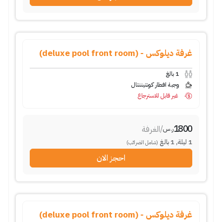
غرفة ديلوكس - (deluxe pool front room)
1
بالغ
وجبة افطار كونتيننتال
غير قابل للاسترجاع
1800
/
الغرفة
ر.س
1
ليلة
,
1
بالغ
(شامل الضرائب)
احجز الان
غرفة ديلوكس - (deluxe pool front room)