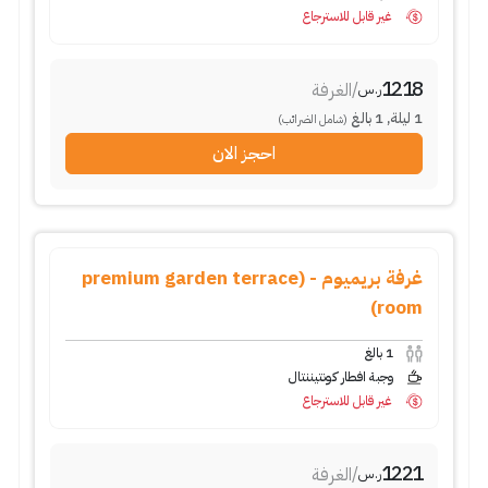
غير قابل للاسترجاع
1218
/
الغرفة
ر.س
1
ليلة
,
1
بالغ
(شامل الضرائب)
احجز الان
غرفة بريميوم - (premium garden terrace
room)
1
بالغ
وجبة افطار كونتيننتال
غير قابل للاسترجاع
1221
/
الغرفة
ر.س