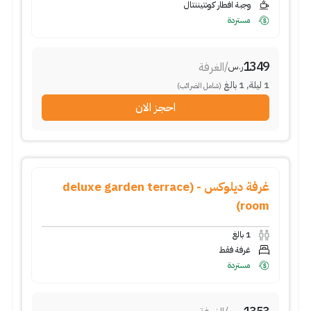
وجبة افطار كونتيننتال
مستردة
1349
/
الغرفة
ر.س
1
ليلة
,
1
بالغ
(شامل الضرائب)
احجز الان
غرفة ديلوكس - (deluxe garden terrace
room)
1
بالغ
غرفة فقط
مستردة