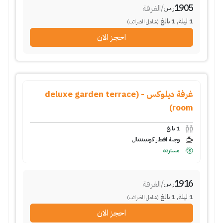
1905
/
الغرفة
ر.س
1
ليلة
,
1
بالغ
(شامل الضرائب)
احجز الان
غرفة ديلوكس - (deluxe garden terrace
room)
1
بالغ
وجبة افطار كونتيننتال
مستردة
1916
/
الغرفة
ر.س
1
ليلة
,
1
بالغ
(شامل الضرائب)
احجز الان