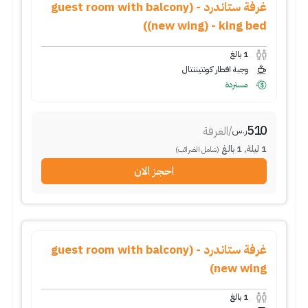
غرفة ستاندرد - (guest room with balcony
(new wing) - king bed)
1
بالغ
وجبة افطار كونتيننتال
مستردة
510
/
الغرفة
ر.س
1
ليلة
,
1
بالغ
(شامل الضرائب)
احجز الان
غرفة ستاندرد - (guest room with balcony
new wing)
1
بالغ