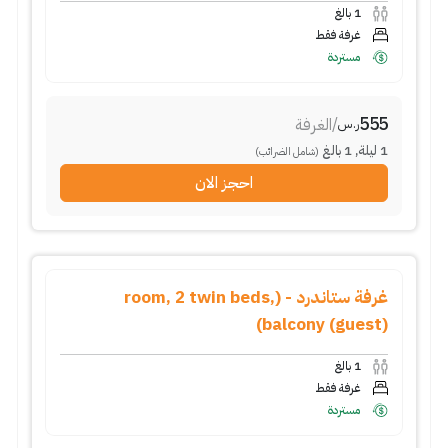
1
بالغ
غرفة فقط
مستردة
555
/
الغرفة
ر.س
1
ليلة
,
1
بالغ
(شامل الضرائب)
احجز الان
غرفة ستاندرد - (room, 2 twin beds,
balcony (guest))
1
بالغ
غرفة فقط
مستردة