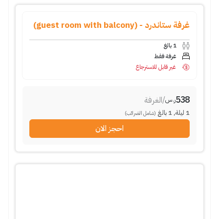
غرفة ستاندرد - (guest room with balcony)
1
بالغ
غرفة فقط
غير قابل للاسترجاع
538
/
الغرفة
ر.س
1
ليلة
,
1
بالغ
(شامل الضرائب)
احجز الان