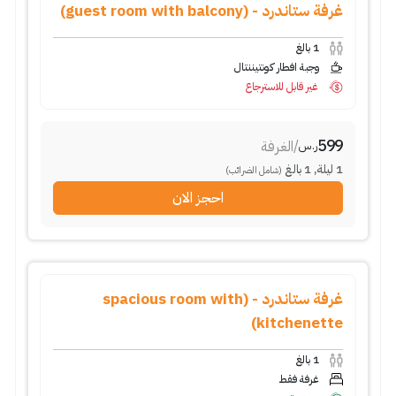
غرفة ستاندرد - (guest room with balcony)
1
بالغ
وجبة افطار كونتيننتال
غير قابل للاسترجاع
599
/
الغرفة
ر.س
1
ليلة
,
1
بالغ
(شامل الضرائب)
احجز الان
غرفة ستاندرد - (spacious room with
kitchenette)
1
بالغ
غرفة فقط