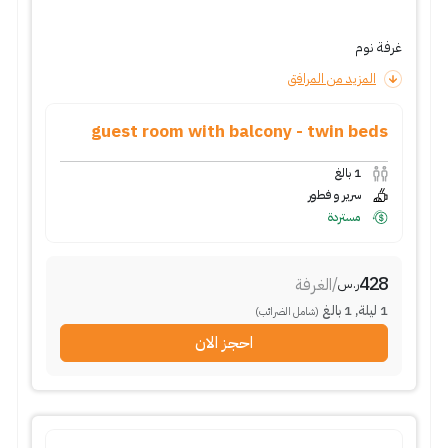
غرفة نوم
المزيد من المرافق
guest room with balcony - twin beds
1
بالغ
سرير و فطور
مستردة
428
/
الغرفة
ر.س
1
ليلة
,
1
بالغ
(شامل الضرائب)
احجز الان