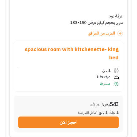
غرفة نوم
سرير بحجم كينغ عرض 150-183
المزيد من المرافق
spacious room with kitchenette- king
bed
1
بالغ
غرفة فقط
مستردة
543
/
الغرفة
ر.س
1
ليلة
,
1
بالغ
(شامل الضرائب)
احجز الان