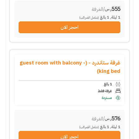
555
/
الغرفة
ر.س
1
ليلة
,
1
بالغ
(شامل الضرائب)
احجز الان
غرفة ستاندرد - (guest room with balcony -
king bed)
1
بالغ
غرفة فقط
مستردة
576
/
الغرفة
ر.س
1
ليلة
,
1
بالغ
(شامل الضرائب)
احجز الان