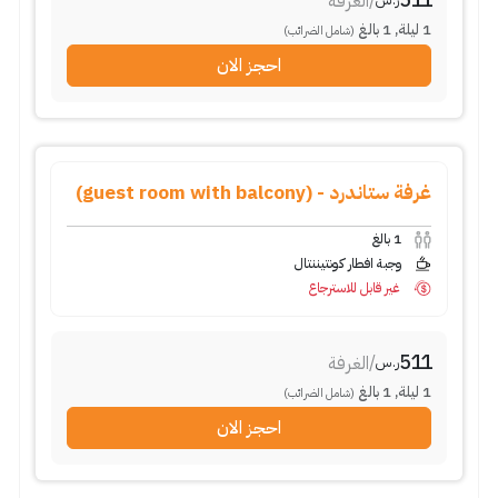
/
الغرفة
1
ليلة
,
1
بالغ
(شامل الضرائب)
احجز الان
غرفة ستاندرد - (guest room with balcony)
1
بالغ
وجبة افطار كونتيننتال
غير قابل للاسترجاع
511
/
الغرفة
ر.س
1
ليلة
,
1
بالغ
(شامل الضرائب)
احجز الان