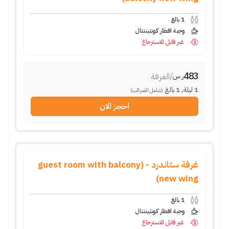
1
بالغ
وجبة افطار كونتيننتال
غير قابل للاسترجاع
483
/
الغرفة
ر.س
1
ليلة
,
1
بالغ
(شامل الضرائب)
احجز الان
غرفة ستاندرد - (guest room with balcony
new wing)
1
بالغ
وجبة افطار كونتيننتال
غير قابل للاسترجاع