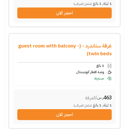
1
ليلة
,
1
بالغ
(شامل الضرائب)
احجز الان
غرفة ستاندرد - (guest room with balcony -
twin beds)
1
بالغ
وجبة افطار كونتيننتال
مستردة
463
/
الغرفة
ر.س
1
ليلة
,
1
بالغ
(شامل الضرائب)
احجز الان