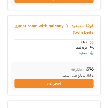
غرفة ستاندرد - (guest room with balcony -
twin beds)
1
بالغ
غرفة فقط
مستردة
576
/
الغرفة
ر.س
1
ليلة
,
1
بالغ
(شامل الضرائب)
احجز الان