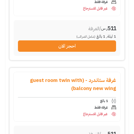
غرفة فقط
غير قابل للاسترجاع
511
/
الغرفة
ر.س
1
ليلة
,
1
بالغ
(شامل الضرائب)
احجز الان
غرفة ستاندرد - (guest room twin with
balcony new wing)
1
بالغ
غرفة فقط
غير قابل للاسترجاع
511
ر.س