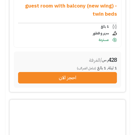
guest room with balcony (new wing) -
twin beds
1
بالغ
سرير و فطور
مستردة
428
/
الغرفة
ر.س
1
ليلة
,
1
بالغ
(شامل الضرائب)
احجز الان