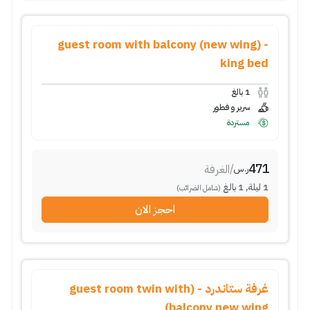
guest room with balcony (new wing) -
king bed
1
بالغ
سرير و فطور
مستردة
471
/
الغرفة
ر.س
1
ليلة
,
1
بالغ
(شامل الضرائب)
احجز الان
غرفة ستاندرد - (guest room twin with
balcony new wing)