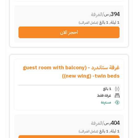
394
/
الغرفة
ر.س
1
ليلة
,
1
بالغ
(شامل الضرائب)
احجز الان
غرفة ستاندرد - (guest room with balcony
(new wing) -twin beds)
1
بالغ
غرفة فقط
مستردة
404
/
الغرفة
ر.س
1
ليلة
,
1
بالغ
(شامل الضرائب)