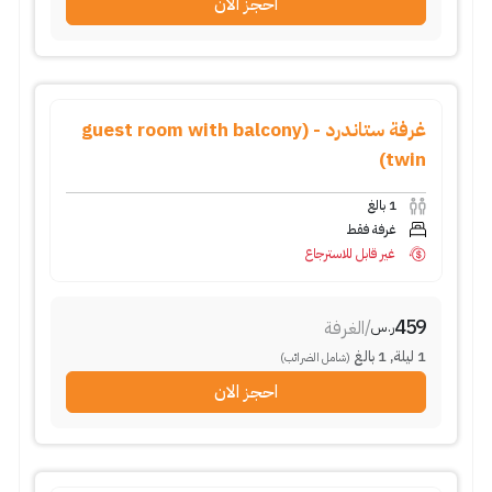
احجز الان
غرفة ستاندرد - (guest room with balcony
twin)
1
بالغ
غرفة فقط
غير قابل للاسترجاع
459
/
الغرفة
ر.س
1
ليلة
,
1
بالغ
(شامل الضرائب)
احجز الان