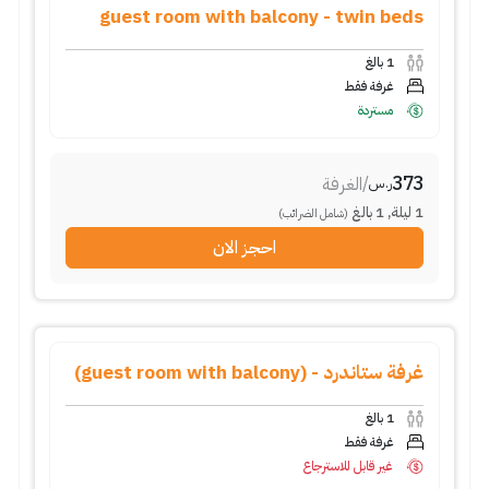
guest room with balcony - twin beds
1
بالغ
غرفة فقط
مستردة
373
/
الغرفة
ر.س
1
ليلة
,
1
بالغ
(شامل الضرائب)
احجز الان
غرفة ستاندرد - (guest room with balcony)
1
بالغ
غرفة فقط
غير قابل للاسترجاع