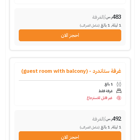
483
/
الغرفة
ر.س
1
ليلة
,
1
بالغ
(شامل الضرائب)
احجز الان
غرفة ستاندرد - (guest room with balcony)
1
بالغ
غرفة فقط
غير قابل للاسترجاع
492
/
الغرفة
ر.س
1
ليلة
,
1
بالغ
(شامل الضرائب)
احجز الان