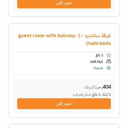
احجز الان
غرفة ستاندرد - (guest room with balcony -
twin beds)
1
بالغ
غرفة فقط
مستردة
404
/
الغرفة
ر.س
1
ليلة
,
1
بالغ
(شامل الضرائب)
احجز الان