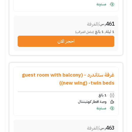
مستردة
461
/
الغرفة
ر.س
1
ليلة
,
1
بالغ
(شامل الضرائب)
احجز الان
غرفة ستاندرد - (guest room with balcony
(new wing) -twin beds)
1
بالغ
وجبة افطار كونتيننتال
مستردة
463
/
الغرفة
ر.س