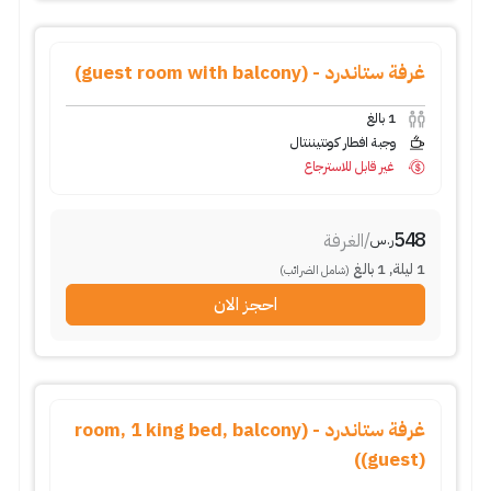
غرفة ستاندرد - (guest room with balcony)
1
بالغ
وجبة افطار كونتيننتال
غير قابل للاسترجاع
548
/
الغرفة
ر.س
1
ليلة
,
1
بالغ
(شامل الضرائب)
احجز الان
غرفة ستاندرد - (room, 1 king bed, balcony
(guest))