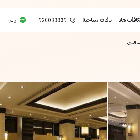
افآت هلا
باقات سياحية
ر.س
920033839
ت العين