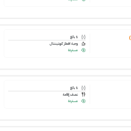
1
بالغ
وجبة افطار كونتيننتال
مستردة
1
بالغ
نصف إقامة
مستردة