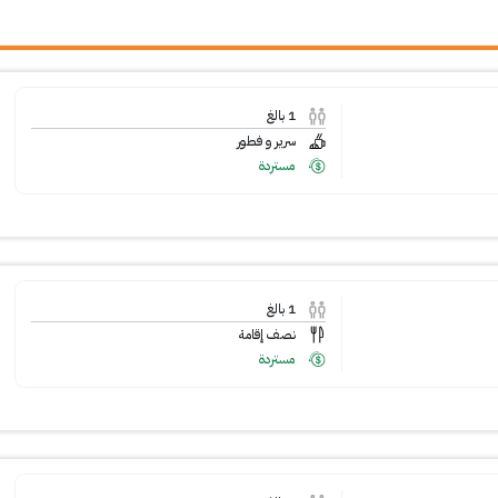
1
بالغ
سرير و فطور
مستردة
1
بالغ
نصف إقامة
مستردة