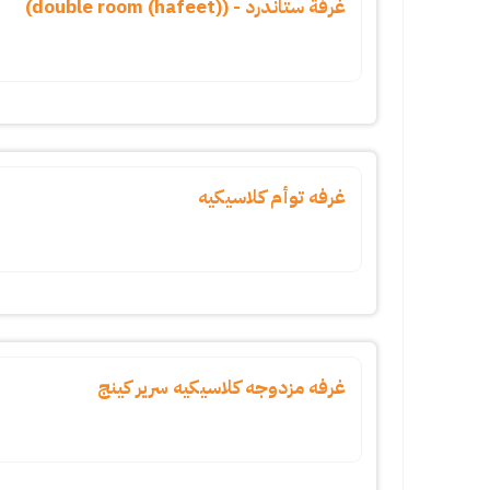
غرفة ستاندرد - (double room (hafeet))
غرفه توأم كلاسيكيه
غرفه مزدوجه كلاسيكيه سرير كينج