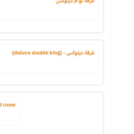
غرفه توأم ديلوكس
غرفة ديلوكس - (deluxe double king)
d room