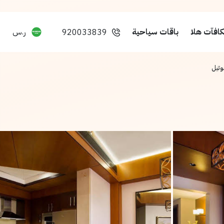
افآت هلا
باقات سياحية
ر.س
920033839
هوتيل