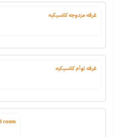
غرفه مزدوجه كلاسيكيه
غرفه توأم كلاسيكيه
ed room