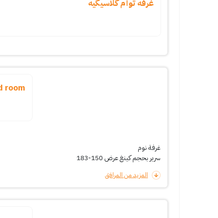
غرفه توأم كلاسيكيه
ed room
غرفة نوم
سرير بحجم كينغ عرض 150-183
المزيد من المرافق