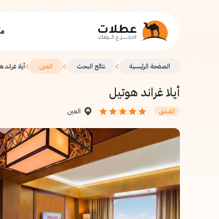
مك
>
>
>
الصفحة الرئيسية
نتائج البحث
العين
أيلا غراند 
أيلا غراند هوتيل
العين
الفندق