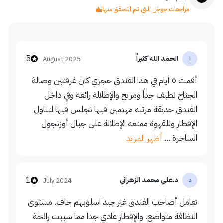
مراجعات جوجل التي تم التحقق منها
5
الحمد الله كثيراً
August 2025
ا
أقمت ٥ أيام في هذا الفندق حجزي كان غرفتين وصالة
الجناح نظيف جداً ومريح والإطلالة رائعه وفي داخل
الفندق حديقة مرتبه مهتمين فيها نجلس فيها لتناول
الإفطار وللقهوة ممتعه الإطلالة على جبال أوزنجول
الساحرة ...
أظهر المزيد
1
د.علي محمد الزهراني
July 2024
د
تعامل أصاحب الفندق غير جيد اسلوبهم جاف. مستوى
النظافة متواضع. والإفطار عادي جدا مما سببت رائحة