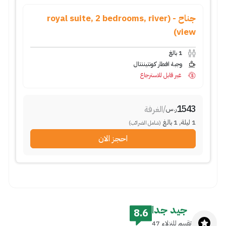
جناح - (royal suite, 2 bedrooms, river
view)
1
بالغ
وجبة افطار كونتيننتال
غير قابل للاسترجاع
1543
/
الغرفة
ر.س
1
ليلة
,
1
بالغ
(شامل الضرائب)
احجز الان
جيد جدا
8.6
تقييم للنزلاء 47