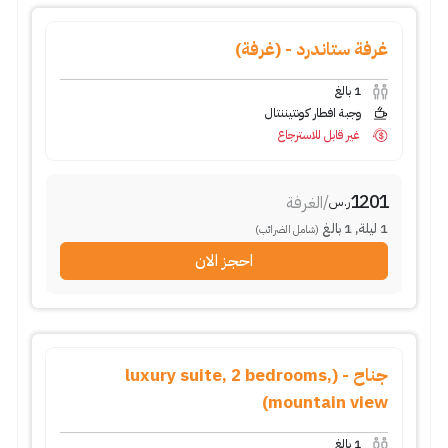
غرفة ستاندرد - (غرفة)
1
بالغ
وجبة افطار كونتيننتال
غير قابل للاسترجاع
1201
/
الغرفة
ر.س
1
ليلة
,
1
بالغ
(شامل الضرائب)
احجز الان
جناح - (luxury suite, 2 bedrooms,
mountain view)
1
بالغ