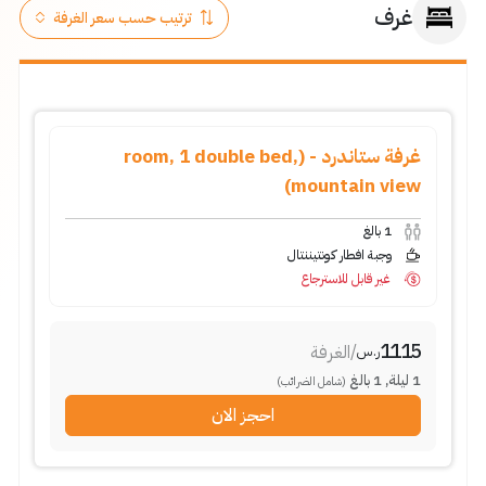
غرف
غرفة ستاندرد - (room, 1 double bed,
mountain view)
1
بالغ
وجبة افطار كونتيننتال
غير قابل للاسترجاع
1115
/
الغرفة
ر.س
1
ليلة
,
1
بالغ
(شامل الضرائب)
احجز الان