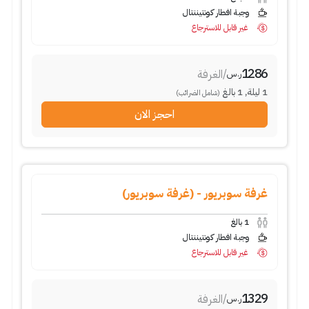
وجبة افطار كونتيننتال
غير قابل للاسترجاع
1286
/
الغرفة
ر.س
1
ليلة
,
1
بالغ
(شامل الضرائب)
احجز الان
غرفة سوبريور - (غرفة سوبريور)
1
بالغ
وجبة افطار كونتيننتال
غير قابل للاسترجاع
1329
/
الغرفة
ر.س