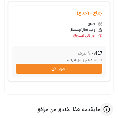
جناح - (جناح)
1
بالغ
وجبة افطار كونتيننتال
غير قابل للاسترجاع
417
/
الغرفة
ر.س
1
ليلة
,
1
بالغ
(شامل الضرائب)
احجز الان
ما يقدمه هذا الفندق من مرافق