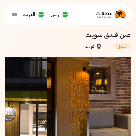
ر.س
العربية
صن فندق سويت
كوناك
الفندق