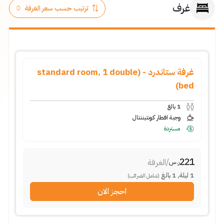
غرف
غرفة ستاندرد - (standard room, 1 double
bed)
1
بالغ
وجبة افطار كونتيننتال
مستردة
221
/
الغرفة
ر.س
1
ليلة
,
1
بالغ
(شامل الضرائب)
احجز الان