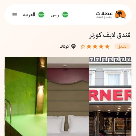
ر.س
العربية
فندق لايف كورنر
كوناك
الفندق