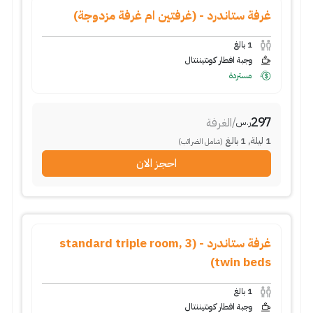
غرفة ستاندرد - (غرفتين ام غرفة مزدوجة)
1
بالغ
وجبة افطار كونتيننتال
مستردة
297
/
الغرفة
ر.س
1
ليلة
,
1
بالغ
(شامل الضرائب)
احجز الان
غرفة ستاندرد - (standard triple room, 3
twin beds)
1
بالغ
وجبة افطار كونتيننتال