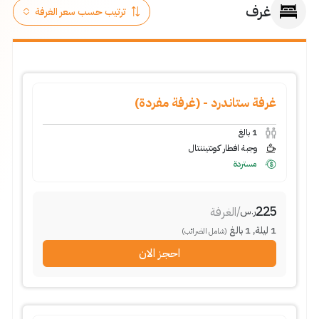
غرف
غرفة ستاندرد - (غرفة مفردة)
1
بالغ
وجبة افطار كونتيننتال
مستردة
225
/
الغرفة
ر.س
1
ليلة
,
1
بالغ
(شامل الضرائب)
احجز الان