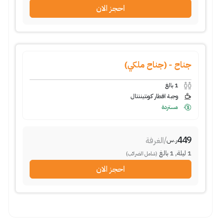
احجز الان
جناح - (جناح ملكي)
1
بالغ
وجبة افطار كونتيننتال
مستردة
449
/
الغرفة
ر.س
1
ليلة
,
1
بالغ
(شامل الضرائب)
احجز الان