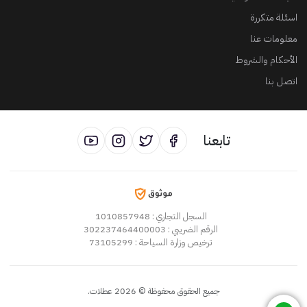
اسئلة متكررة
معلومات عنا
الأحكام والشروط
اتصل بنا
تابعنا
السجل التجاري
: 1010857948
الرقم الضريبي
: 302237464400003
ترخيص وزارة السياحة
: 73105299
جميع الحقوق محفوظة
©
2026
عطلات
.