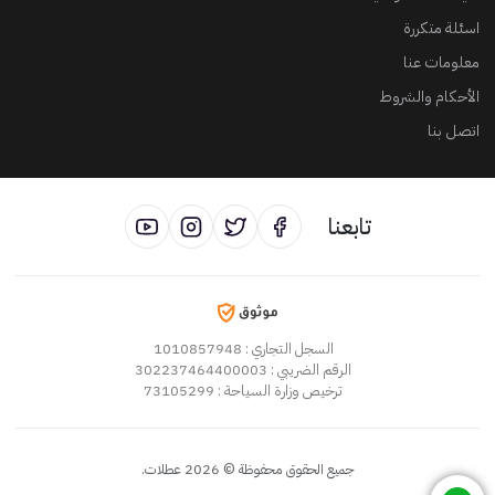
اسئلة متكررة
معلومات عنا
الأحكام والشروط
اتصل بنا
تابعنا
السجل التجاري
: 1010857948
الرقم الضريبي
: 302237464400003
ترخيص وزارة السياحة
: 73105299
جميع الحقوق محفوظة
©
2026
عطلات
.