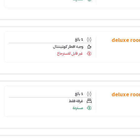
deluxe room wi
1
بالغ
وجبة افطار كونتيننتال
غير قابل للاسترجاع
deluxe room wi
1
بالغ
غرفة فقط
مستردة