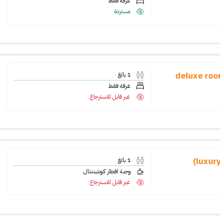
غرفة فقط
مستردة
deluxe room wi
1
بالغ
غرفة فقط
غير قابل للاسترجاع
1
بالغ
وجبة افطار كونتيننتال
غير قابل للاسترجاع