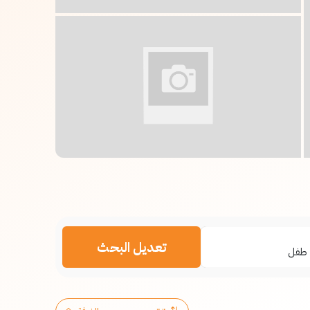
تعديل البحث
طفل