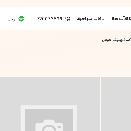
افآت هلا
باقات سياحية
ر.س
920033839
 إكسكلوسيف هوتيل