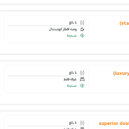
1
بالغ
وجبة افطار كونتيننتال
مستردة
1
بالغ
غرفة فقط
مستردة
superior double r
1
بالغ