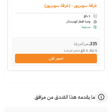
غرفة سوبريور - (غرفة سوبريور)
بالغ
1
وجبة افطار كونتيننتال
مستردة
335
الغرفة
/
ر.س
بالغ
1
,
ليلة
1
(شامل الضرائب)
احجز الان
ما يقدمه هذا الفندق من مرافق