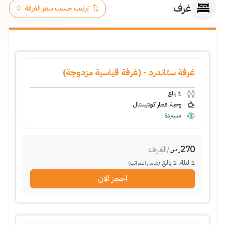
غرف
غرفة ستاندرد - (غرفة قياسية مزدوجة)
بالغ
1
وجبة افطار كونتيننتال
مستردة
270
الغرفة
/
ر.س
بالغ
1
,
ليلة
1
(شامل الضرائب)
احجز الان